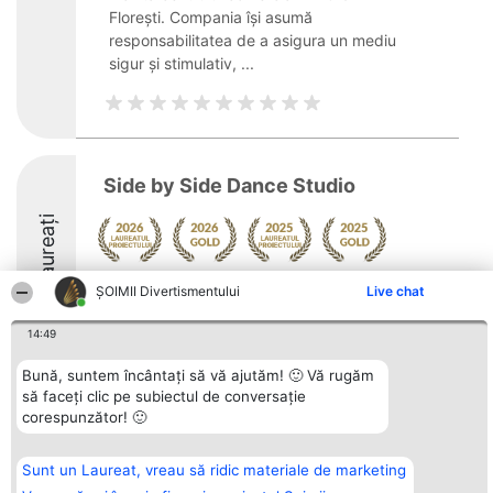
Florești. Compania își asumă
responsabilitatea de a asigura un mediu
sigur și stimulativ, ...
Side by Side Dance Studio
Laureați
Arată mai multe >>
ŞOIMII Divertismentului
Live chat
10
14:49
Bună, suntem încântați să vă ajutăm! 🙂 Vă rugăm
să faceți clic pe subiectul de conversație
Organizator Ranking
Plebiscyt
Contact
corespunzător! 🙂
BRIGHT SOLUTIONS BR SRL
Câștigătorii
Contact
Aleea Timisul De Sus 2 Bl. A30
Lista Tuturor
Sc. A Et. 4 Ap. 13 Cod 061952
Laureaților
Sunt un Laureat, vreau să ridic materiale de marketing
București
Reguli
CUI 36737675
Statut