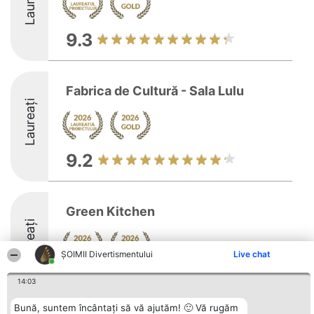
Laureați
9.3
Fabrica de Cultură - Sala Lulu
Laureați
9.2
Green Kitchen
Laureați
ŞOIMII Divertismentului
Live chat
9.8
14:03
Bună, suntem încântați să vă ajutăm! 🙂 Vă rugăm