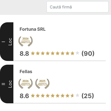
Fortuna SRL
Loc
I
8.8
(90)
Fellas
Loc
II
8.6
(25)