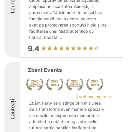
Laureați
Clubul Sportiv de Echitație Equester,
amplasat în localitatea Voinești, la
aproximativ 14 kilometri de orașul Iași,
funcționează ca un centru ecvestru
axat pe promovarea sportului hipic și pe
facilitarea unei relații autentice cu
natura, bazată ...
9.4
Zbant Events
Arată mai multe >>
Laureați
Zbânț Party se distinge prin misiunea
de a transforma evenimentele speciale
ale copiilor în experiențe memorabile,
aducând o notă de magie și veselie
tuturor participanților, indiferent de