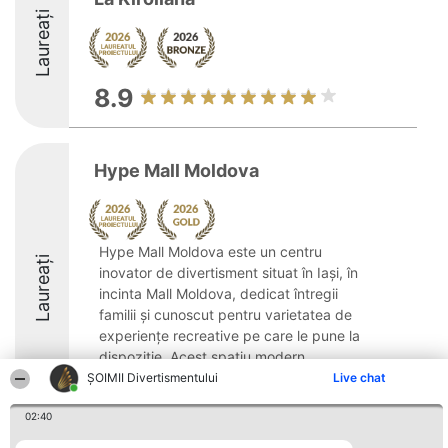
Laureați
8.9
Hype Mall Moldova
Hype Mall Moldova este un centru
Laureați
inovator de divertisment situat în Iași, în
incinta Mall Moldova, dedicat întregii
familii și cunoscut pentru varietatea de
experiențe recreative pe care le pune la
dispoziție. Acest spațiu modern
propune activități ...
ŞOIMII Divertismentului
Live chat
9.6
02:40