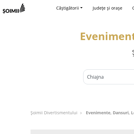
Câștigătorii
Județe și orașe
Evenimente
Şoimii Divertismentului
Evenimente, Dansuri, Lo