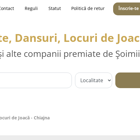
Contact
Reguli
Statut
Politică de retur
Înscrie-te
, Dansuri, Locuri de Joac
și alte companii premiate de Șoimii
curi de Joacă - Chiajna