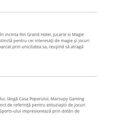
 în incinta Rin Grand Hotel, Jucarie si Magie
tinctă pentru cei interesați de magie și jocuri
arcat prin unicitatea sa, reușind să atragă
ului, lângă Casa Poporului, Marsupy Gaming
ct de referință pentru entuziaștii de jocuri
eSports-ului impresionează prin dotări de