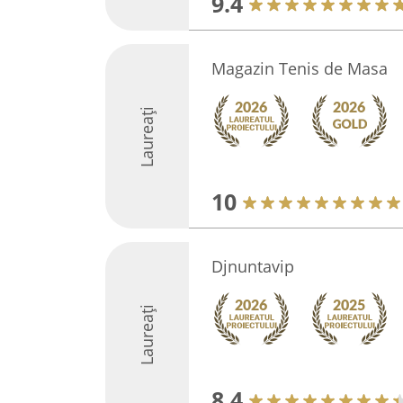
9.4
Magazin Tenis de Masa
Laureați
10
Djnuntavip
Laureați
8.4