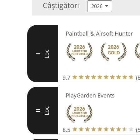
Câștigători
2026
Paintball & Airsoft Hunter
Loc
I
9.7
(
PlayGarden Events
Loc
II
8.5
(5