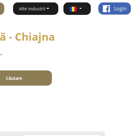
Login
Alte industrii
ă - Chiajna
.
Căutare