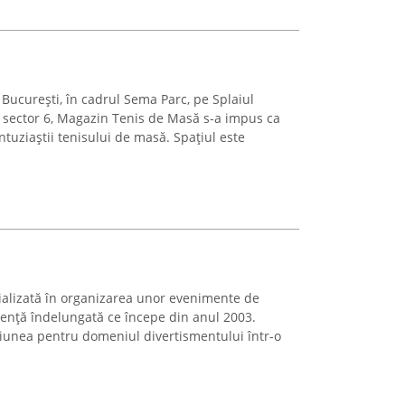
în București, în cadrul Sema Parc, pe Splaiul
 sector 6, Magazin Tenis de Masă s-a impus ca
tuziaștii tenisului de masă. Spațiul este
ializată în organizarea unor evenimente de
iență îndelungată ce începe din anul 2003.
iunea pentru domeniul divertismentului într-o