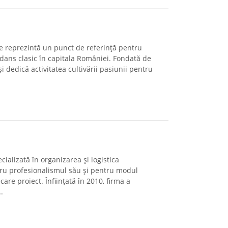
e reprezintă un punct de referință pentru
i dans clasic în capitala României. Fondată de
și dedică activitatea cultivării pasiunii pentru
ializată în organizarea și logistica
ru profesionalismul său și pentru modul
are proiect. Înființată în 2010, firma a
.