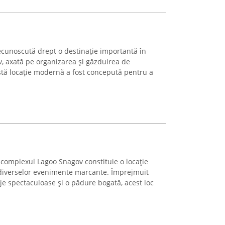
cunoscută drept o destinație importantă în
ov, axată pe organizarea și găzduirea de
tă locație modernă a fost concepută pentru a
 complexul Lagoo Snagov constituie o locație
diverselor evenimente marcante. Împrejmuit
je spectaculoase și o pădure bogată, acest loc