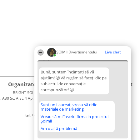
ŞOIMII Divertismentului
Live chat
12:53
Bună, suntem încântați să vă
ajutăm! 🙂 Vă rugăm să faceți clic pe
Organizator Ranking
subiectul de conversație
Plebiscyt
Contact
corespunzător! 🙂
BRIGHT SOLUTIONS BR SRL
Câștigătorii
Contact
. A30 Sc. A Et. 4 Ap. 13 Cod 061952
Lista
București
Tuturor
Sunt un Laureat, vreau să ridic
materiale de marketing
CUI 36737675
Laureaților
tel: +40 770 990 492
Reguli
Vreau să-mi înscriu firma in proiectul
Șoimii
Statut
Politica de
Am o altă problemă
confidențialitate