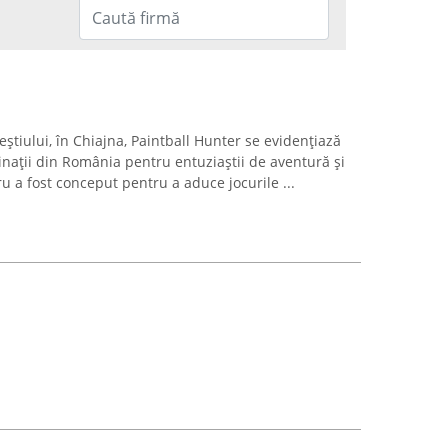
eștiului, în Chiajna, Paintball Hunter se evidențiază
inații din România pentru entuziaștii de aventură și
tru a fost conceput pentru a aduce jocurile ...