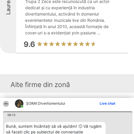
Laureați
Trupa 2 Zece este recunoscută ca un actor
dedicat și cu experiență în industria
divertismentului, activând în domeniul
evenimentelor muzicale live din România.
Înființată în anul 2010, această formație de
cover-uri s-a evidențiat prin pasiune ...
9.6
Alte firme din zonă
ŞOIMII Divertismentului
Live chat
Organizator Ranking
Plebiscyt
Contact
BRIGHT SOLUTIONS BR SRL
Câștigătorii
Contact
Aleea Timisul De Sus 2 Bl. A30
Lista Tuturor
06:13
Sc. A Et. 4 Ap. 13 Cod 061952
Laureaților
București
Reguli
Bună, suntem încântați să vă ajutăm! 🙂 Vă rugăm
CUI 36737675
Statut
tel: +40 770 990 492
să faceți clic pe subiectul de conversație
Politica de