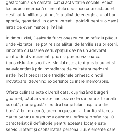
gastronomia de calitate, cât și activitățile sociale. Acest
loc aduce împreună elementele specifice unui restaurant
destinat familiilor și atmosfera plină de energie a unui bar
sportiv, generând un cadru versatil, potrivit pentru o gamă
largă de evenimente și întâlniri.
În timpul zilei, Ceainăria funcționează ca un refugiu plăcut
unde vizitatorii se pot relaxa alături de familie sau prieteni,
iar odată cu lăsarea serii, spațiul devine un adevărat
centru de divertisment, prielnic pentru vizionarea
transmisiunilor sportive. Meniul este atent pus la punct și
se evidențiază prin ingrediente de calitate superioară,
astfel încât preparatele tradiționale primesc o notă
inovatoare, devenind experiențe culinare memorabile.
Oferta culinară este diversificată, cuprinzând burgeri
gourmet, băuturi variate, inclusiv sorte de bere artizanală
selectă, dar și gustări pentru bar și feluri inspirate din
bucătăria mexicană, precum quesadilla, burrito și tacos,
gătite pentru a răspunde celor mai rafinate preferințe. O
caracteristică definitorie pentru această locație este
serviciul atent și ospitalitatea personalului, elemente care