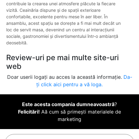
contribuie la crearea unei atmosfere plăcute la fiecare
vizită. Ceainăria dispune și de spații exterioare
confortabile, excelente pentru mese în aer liber. În
ansamblu, acest spațiu se dorește a fi mai mult decât un
loc de servit masa, devenind un centru al interacțiunii
sociale, gastronomiei și divertismentului într-o ambianță
deosebită.
Review-uri pe mai multe site-uri
web
Doar userii logați au acces la această informație.
Da-
ți click aici pentru a vă loga.
Este acesta compania dumneavoastră
?
Felicitări!
Aă cum să primești materialele de
marketing