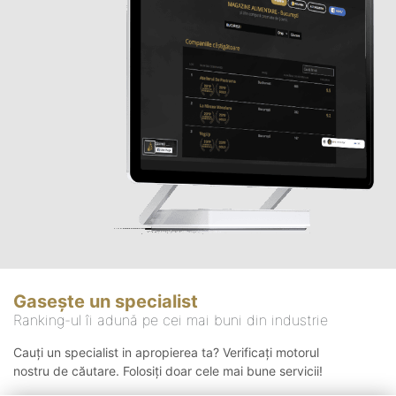
Gasește un specialist
Ranking-ul îi adună pe cei mai buni din industrie
Cauți un specialist in apropierea ta? Verificați motorul
nostru de căutare. Folosiți doar cele mai bune servicii!