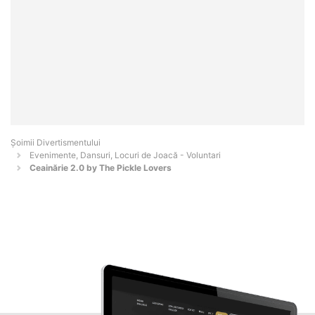
Şoimii Divertismentului
Evenimente, Dansuri, Locuri de Joacă - Voluntari
Ceainărie 2.0 by The Pickle Lovers