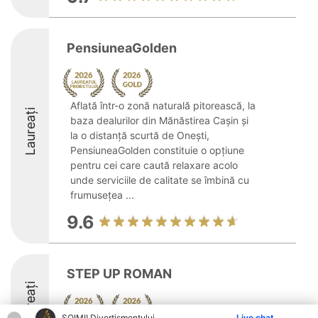
PensiuneaGolden
Aflată într-o zonă naturală pitorească, la
Laureați
baza dealurilor din Mănăstirea Cașin și
la o distanță scurtă de Onești,
PensiuneaGolden constituie o opțiune
pentru cei care caută relaxare acolo
unde serviciile de calitate se îmbină cu
frumusețea ...
9.6
STEP UP ROMAN
Laureați
ŞOIMII Divertismentului
Live chat