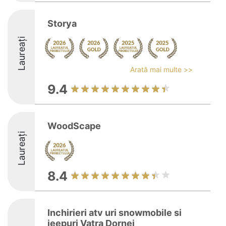
Storya
Laureați
Arată mai multe >>
9.4
WoodScape
Laureați
8.4
Inchirieri atv uri snowmobile si
jeepuri Vatra Dornei