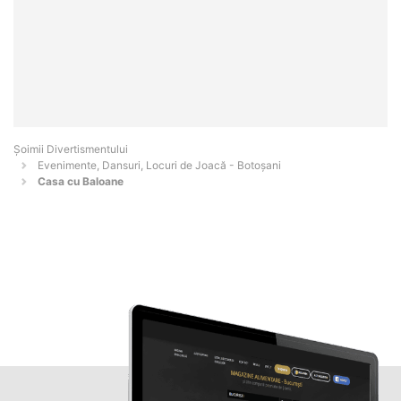
Şoimii Divertismentului
Evenimente, Dansuri, Locuri de Joacă - Botoşani
Casa cu Baloane