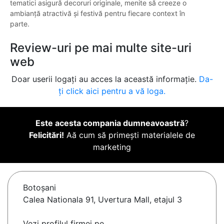
tematici asigură decoruri originale, menite să creeze o
ambianță atractivă și festivă pentru fiecare context în
parte.
Review-uri pe mai multe site-uri
web
Doar userii logați au acces la această informație.
Da-
ți click aici pentru a vă loga.
Este acesta compania dumneavoastră
?
Felicitări!
Aă cum să primești materialele de
marketing
Botoşani
Calea Nationala 91, Uvertura Mall, etajul 3
Vezi profilul firmei pe