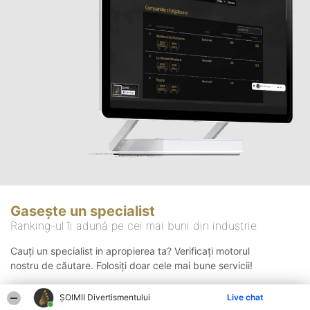
Gasește un specialist
Ranking-ul îi adună pe cei mai buni din industrie
Cauți un specialist in apropierea ta? Verificați motorul
nostru de căutare. Folosiți doar cele mai bune servicii!
ŞOIMII Divertismentului
Live chat
Căutare