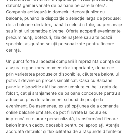
datorită gamei variate de baloane pe care le oferă.
Compania activează în domeniul decorațiunilor cu
baloane, punând la dispoziție o selecție largă de produse:
de la baloane din latex, până la cele din folie, cu personaje
sau în stiluri tematice diverse. Oferta acoperă evenimente
precum nunți, botezuri, zile de naștere sau alte ocazii
speciale, asigurând soluții personalizate pentru fiecare
cerință.
Un punct forte al acestei companii îl reprezintă dorința de
a ușura organizarea momentelor importante, deoarece
prin varietatea produselor disponibile, căutarea balonului
potrivit devine un proces simplificat. Casa cu Baloane
pune la dispoziție atât baloane umplute cu heliu gata de
folosit, cât și aranjamente de baloane concepute pentru a
aduce un plus de rafinament și bună dispoziție la
eveniment. De asemenea, există opțiunea de a comanda
online baloane umflate, ce pot fi livrate la locul ales
împreună cu o urare personalizată, transformând fiecare
balon într-un cadou deosebit pentru cei apropiați. Atenția
acordată detaliilor și flexibilitatea de a răspunde diferitelor