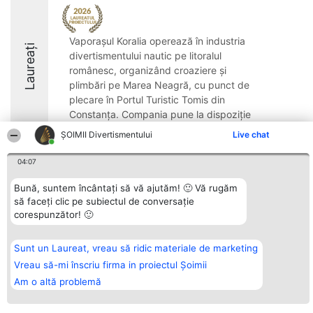
Vaporașul Koralia operează în industria
Laureați
divertismentului nautic pe litoralul
românesc, organizând croaziere și
plimbări pe Marea Neagră, cu punct de
plecare în Portul Turistic Tomis din
Constanța. Compania pune la dispoziție
servicii menite ...
ŞOIMII Divertismentului
Live chat
8.8
04:07
Bună, suntem încântați să vă ajutăm! 🙂 Vă rugăm
să faceți clic pe subiectul de conversație
Organizator Ranking
Plebiscyt
Contact
corespunzător! 🙂
BRIGHT SOLUTIONS BR SRL
Câștigătorii
Contact
Aleea Timisul De Sus 2 Bl. A30
Lista Tuturor
Sc. A Et. 4 Ap. 13 Cod 061952
Laureaților
București
Reguli
Sunt un Laureat, vreau să ridic materiale de marketing
CUI 36737675
Statut
Vreau să-mi înscriu firma in proiectul Șoimii
tel: +40 770 990 492
Politica de
confidențialitate
Am o altă problemă