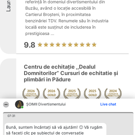
Laureați
referință în domeniul divertismentului din
Buzău, având o locație accesibilă în
Cartierul Broșteni, în proximitatea
benzinăriei TDV. Renumele său în industria
locală este susținut de includerea în
prestigioasa ...
9.8
Centru de echitație ,,Dealul
Domnitorilor” Cursuri de echitatie și
plimbări in Pădure
Laureați
ŞOIMII Divertismentului
Live chat
Arată mai multe >>
Aflat într-un cadru natural deosebit în
07:31
Viforâta, Centrul de echitație Dealul
Domnitorilor se adresează celor pasionați
Bună, suntem încântați să vă ajutăm! 🙂 Vă rugăm
de cai și de activitățile desfășurate în aer
să faceți clic pe subiectul de conversație