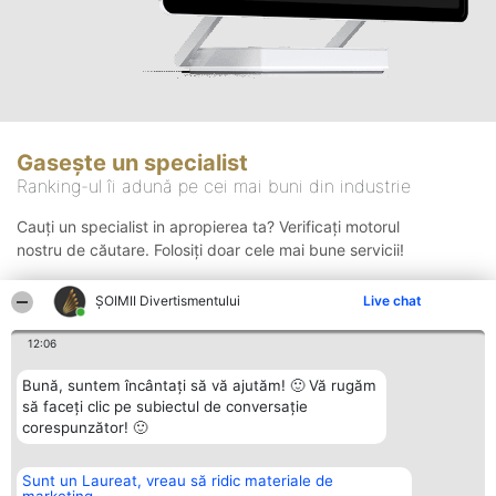
Gasește un specialist
Ranking-ul îi adună pe cei mai buni din industrie
Cauți un specialist in apropierea ta? Verificați motorul
nostru de căutare. Folosiți doar cele mai bune servicii!
ŞOIMII Divertismentului
Live chat
Căutare
12:06
Bună, suntem încântați să vă ajutăm! 🙂 Vă rugăm
să faceți clic pe subiectul de conversație
corespunzător! 🙂
Sunt un Laureat, vreau să ridic materiale de
Organizator Ranking
Plebiscyt
Contact