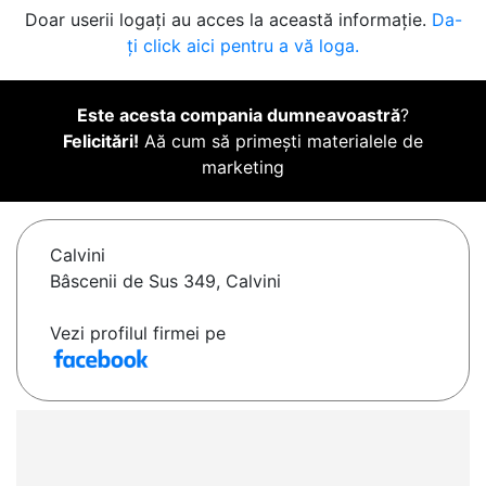
Doar userii logați au acces la această informație.
Da-
ți click aici pentru a vă loga.
Este acesta compania dumneavoastră
?
Felicitări!
Aă cum să primești materialele de
marketing
Calvini
Bâscenii de Sus 349, Calvini
Vezi profilul firmei pe