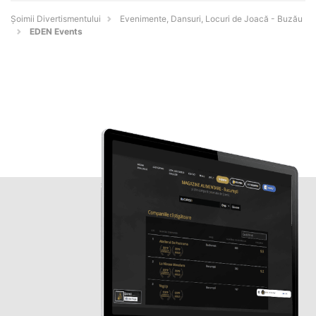
Şoimii Divertismentului
Evenimente, Dansuri, Locuri de Joacă - Buzău
EDEN Events