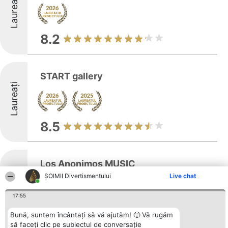
Laureați
8.2
START gallery
Laureați
8.5
Los Anonimos MUSIC
ŞOIMII Divertismentului
Live chat
17:55
Laureați
Los Anonimos MUSIC reprezintă o prezență
Bună, suntem încântați să vă ajutăm! 🙂 Vă rugăm
energică în industria divertismentului din
să faceți clic pe subiectul de conversație
Piatra Neamț, România, remarcându-se