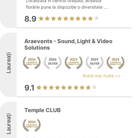
Localizată în centrul orașului, această
florărie pune la dispoziție o diversitate ...
8.9
Araevents - Sound, Light & Video
Solutions
Laureați
Arată mai multe >>
9.1
Temple CLUB
Laureați