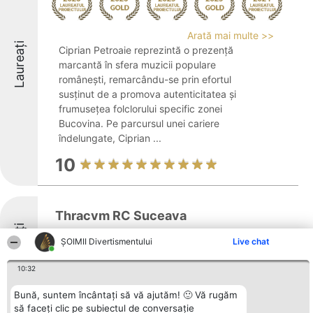
Arată mai multe >>
Laureați
Ciprian Petroaie reprezintă o prezență
marcantă în sfera muzicii populare
românești, remarcându-se prin efortul
susținut de a promova autenticitatea și
frumusețea folclorului specific zonei
Bucovina. Pe parcursul unei cariere
îndelungate, Ciprian ...
10
Thracvm RC Suceava
Laureați
ŞOIMII Divertismentului
Live chat
10:32
9.8
Bună, suntem încântați să vă ajutăm! 🙂 Vă rugăm
să faceți clic pe subiectul de conversație