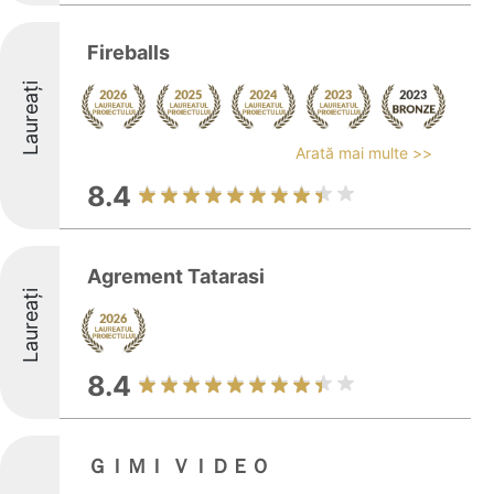
Fireballs
Laureați
Arată mai multe >>
8.4
Agrement Tatarasi
Laureați
8.4
ＧＩＭＩ ＶＩＤＥＯ