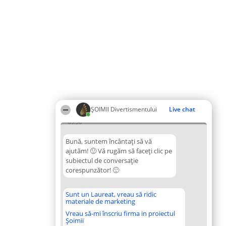
ŞOIMII Divertismentului
Live chat
09:36
Bună, suntem încântați să vă
ajutăm! 🙂 Vă rugăm să faceți clic pe
subiectul de conversație
corespunzător! 🙂
Sunt un Laureat, vreau să ridic
materiale de marketing
Vreau să-mi înscriu firma in proiectul
Șoimii