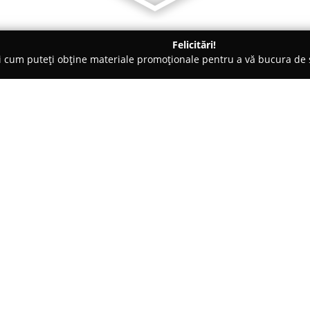
Felicitări!
ți cum puteți obține materiale promoționale pentru a vă bucura d
curi de Joacă - Satu Mare
Sala de evenimente Esedra
Despre companie:
Complexul de evenimente
Ese
locație de top destinată organiz
Gorunului 6, acest complex se r
calitate înaltă, creând un amb
Arată mai multe >>
adaptate fiecărui client. Oferi
mai mare, cu o capacitate maxi
precum Simfonia, Monte Carlo ș
evenimente de dimensiuni și ti