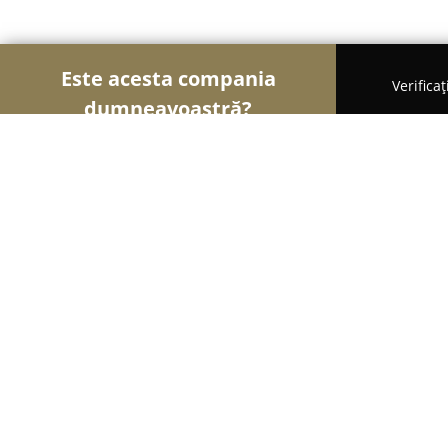
Este acesta compania
Verifica
dumneavoastră?
Şoimii Divertismentului
Evenimente, Dansuri, Lo
Sala de evenimente Esedra
9.4
(2038)
Satu Mare, Strada Gorunului 6