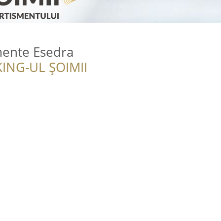
mente Esedra
ING-UL ȘOIMII