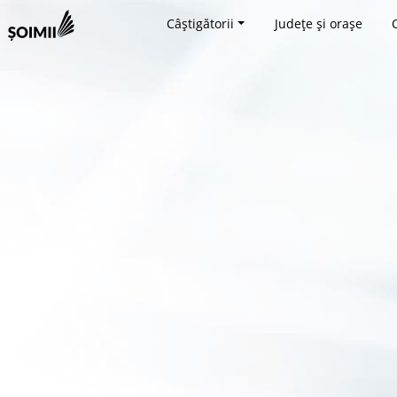
Câștigătorii
Județe și orașe