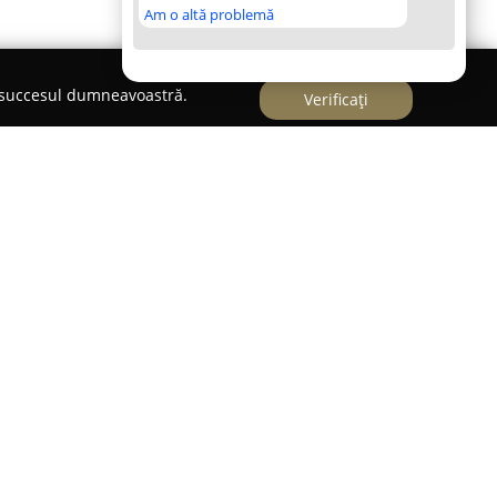
Am o altă problemă
e succesul dumneavoastră.
Verificați
dra
situat în Satu Mare este recunoscut ca o
ării unor ocazii speciale. Poziționat pe Strada
emarcă printr-o eleganță clasică și servicii de o
ient ideal pentru derularea unor experiențe
nd o varietate de săli, precum Sala Esedra – cea
mă de 700 de persoane –, împreună cu alte spații
i Salon Royal, locația permite desfășurarea unor
puri diverse.