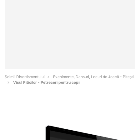
Şoimii Divertismentului
Evenimente, Dansuri, Locuri de Joacă - Piteşti
Visul Piticilor - Petreceri pentru copii