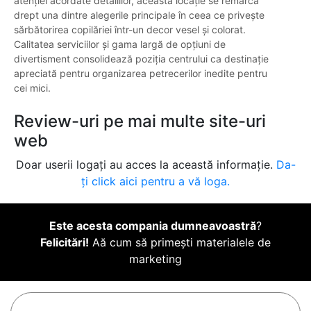
atenției acordate detaliilor, această locație se remarcă
drept una dintre alegerile principale în ceea ce privește
sărbătorirea copilăriei într-un decor vesel și colorat.
Calitatea serviciilor și gama largă de opțiuni de
divertisment consolidează poziția centrului ca destinație
apreciată pentru organizarea petrecerilor inedite pentru
cei mici.
Review-uri pe mai multe site-uri
web
Doar userii logați au acces la această informație.
Da-
ți click aici pentru a vă loga.
Este acesta compania dumneavoastră
?
Felicitări!
Aă cum să primești materialele de
marketing