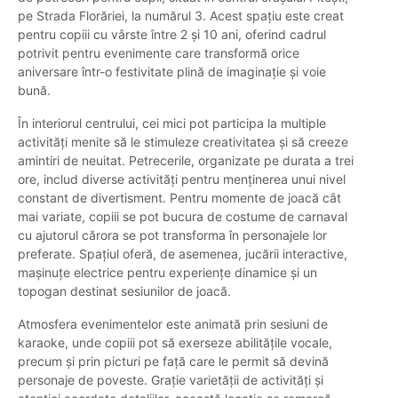
pe Strada Florăriei, la numărul 3. Acest spațiu este creat
pentru copiii cu vârste între 2 și 10 ani, oferind cadrul
potrivit pentru evenimente care transformă orice
aniversare într-o festivitate plină de imaginație și voie
bună.
În interiorul centrului, cei mici pot participa la multiple
activități menite să le stimuleze creativitatea și să creeze
amintiri de neuitat. Petrecerile, organizate pe durata a trei
ore, includ diverse activități pentru menținerea unui nivel
constant de divertisment. Pentru momente de joacă cât
mai variate, copiii se pot bucura de costume de carnaval
cu ajutorul cărora se pot transforma în personajele lor
preferate. Spațiul oferă, de asemenea, jucării interactive,
mașinuțe electrice pentru experiențe dinamice și un
topogan destinat sesiunilor de joacă.
Atmosfera evenimentelor este animată prin sesiuni de
karaoke, unde copiii pot să exerseze abilitățile vocale,
precum și prin picturi pe față care le permit să devină
personaje de poveste. Grație varietății de activități și