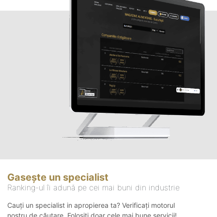
Gasește un specialist
Ranking-ul îi adună pe cei mai buni din industrie
Cauți un specialist in apropierea ta? Verificați motorul
nostru de căutare. Folosiți doar cele mai bune servicii!