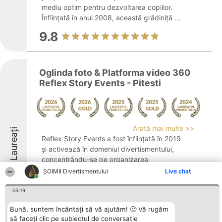
mediu optim pentru dezvoltarea copiilor.
Înființată în anul 2008, această grădiniță ...
9.8
Oglinda foto & Platforma video 360
Reflex Story Events - Pitesti
Arată mai multe >>
Laureați
Reflex Story Events a fost înființată în 2019
și activează în domeniul divertismentului,
concentrându-se pe organizarea
evenimentelor din Pitești și regiunea
ŞOIMII Divertismentului
Live chat
apropiată. Compania s-a remarcat prin
servicii creative destinate petrecerilor,
05:19
nunților, ...
Bună, suntem încântați să vă ajutăm! 🙂 Vă rugăm
9.3
să faceți clic pe subiectul de conversație