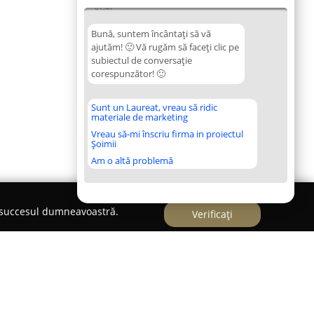
01:47
Bună, suntem încântați să vă
ajutăm! 🙂 Vă rugăm să faceți clic pe
subiectul de conversație
corespunzător! 🙂
Sunt un Laureat, vreau să ridic
materiale de marketing
Vreau să-mi înscriu firma in proiectul
Șoimii
Am o altă problemă
e succesul dumneavoastră.
Verificați