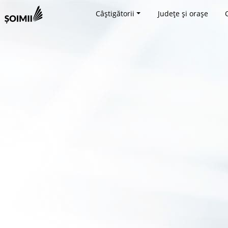
Câștigătorii
Județe și orașe