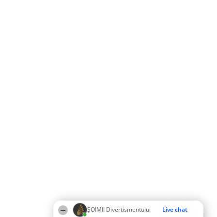
ŞOIMII Divertismentului
Live chat