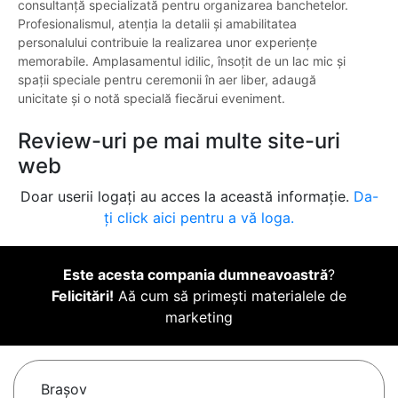
consultanță specializată pentru organizarea banchetelor.
Profesionalismul, atenția la detalii și amabilitatea
personalului contribuie la realizarea unor experiențe
memorabile. Amplasamentul idilic, însoțit de un lac mic și
spații speciale pentru ceremonii în aer liber, adaugă
unicitate și o notă specială fiecărui eveniment.
Review-uri pe mai multe site-uri
web
Doar userii logați au acces la această informație.
Da-
ți click aici pentru a vă loga.
Este acesta compania dumneavoastră
?
Felicitări!
Aă cum să primești materialele de
marketing
Braşov