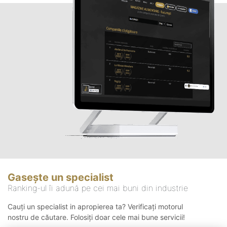
Gasește un specialist
Ranking-ul îi adună pe cei mai buni din industrie
Cauți un specialist in apropierea ta? Verificați motorul
nostru de căutare. Folosiți doar cele mai bune servicii!