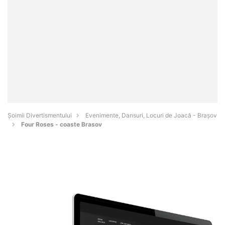
Şoimii Divertismentului
Evenimente, Dansuri, Locuri de Joacă - Braşov
Four Roses - coaste Brasov