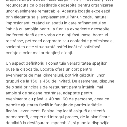
recunoscută ca o destinație deosebită pentru organizarea
unor evenimente remarcabile. Această locație excelează
prin eleganța sa și amplasamentul într-un cadru natural
impresionant, creând un spațiu în care rafinamentul se
îmbină cu ambiția pentru a furniza experiențe deosebite.
Indiferent dacă este vorba de nunți fastuoase, botezuri
restrânse, petreceri corporate sau conferințe profesionale,
societatea este structurată astfel încât să satisfacă
cerințele celor mai pretențioși clienți.
Un aspect definitoriu îl constituie versatilitatea spațiilor
puse la dispoziție. Locația oferă un cort pentru
evenimente de mari dimensiuni, potrivit găzduirii unor
grupuri de la 150 la 450 de invitați. De asemenea, dispune
de o sală principală de restaurant pentru întâlniri mai
ample și de saloane restrânse, adaptate pentru
evenimente cu până la 40 sau 60 de persoane, ceea ce
permite ajustarea facilă în funcție de particularitățile
fiecărui eveniment. Echipa implicată asigură asistență
permanentă, acoperind întregul proces, de la planificare
detaliată la desfășurare impecabilă, și pune la dispoziție