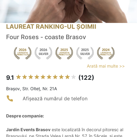
LAUREAT RANKING-UL ȘOIMII
Four Roses - coaste Brasov
Arată mai multe >>
9.1
(122)
Braşov, Str. Olteț, Nr. 21A
Afișează numărul de telefon
Despre companie:
Jardin Events Brasov
este localizată în decorul pitoresc al
Brașovului, pe Strada Valea Largă Nr. 57, în Săcele, și este