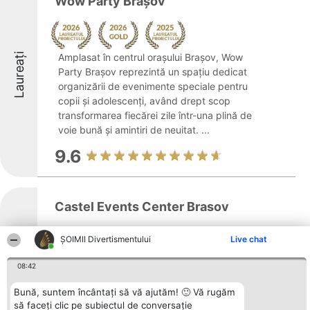
Wow Party Brașov
Laureați
Amplasat în centrul orașului Brașov, Wow
Party Brașov reprezintă un spațiu dedicat
organizării de evenimente speciale pentru
copii și adolescenți, având drept scop
transformarea fiecărei zile într-una plină de
voie bună și amintiri de neuitat. ...
9.6
Castel Events Center Brasov
ŞOIMII Divertismentului
Live chat
Laureați
Situată în Brașov, Castel Events Center
08:42
Brasov pune la dispoziție un spațiu
prestigios, conceput pentru organizarea
Bună, suntem încântați să vă ajutăm! 🙂 Vă rugăm
să faceți clic pe subiectul de conversație
unor evenimente de neuitat. Locația este