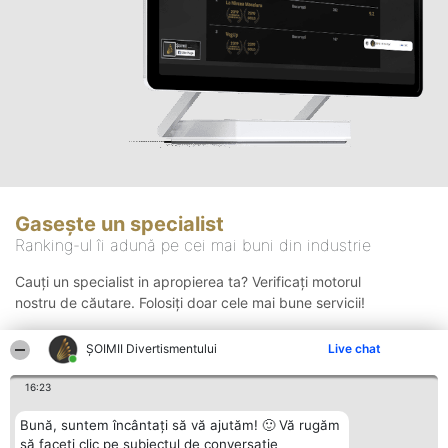
Gasește un specialist
Ranking-ul îi adună pe cei mai buni din industrie
Cauți un specialist in apropierea ta? Verificați motorul
nostru de căutare. Folosiți doar cele mai bune servicii!
ŞOIMII Divertismentului
Live chat
Căutare
16:23
Bună, suntem încântați să vă ajutăm! 🙂 Vă rugăm
să faceți clic pe subiectul de conversație