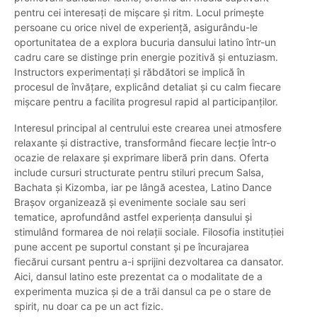
pentru cei interesați de mișcare și ritm. Locul primește
persoane cu orice nivel de experiență, asigurându-le
oportunitatea de a explora bucuria dansului latino într-un
cadru care se distinge prin energie pozitivă și entuziasm.
Instructors experimentați și răbdători se implică în
procesul de învățare, explicând detaliat și cu calm fiecare
mișcare pentru a facilita progresul rapid al participanților.
Interesul principal al centrului este crearea unei atmosfere
relaxante și distractive, transformând fiecare lecție într-o
ocazie de relaxare și exprimare liberă prin dans. Oferta
include cursuri structurate pentru stiluri precum Salsa,
Bachata și Kizomba, iar pe lângă acestea, Latino Dance
Brașov organizează și evenimente sociale sau seri
tematice, aprofundând astfel experiența dansului și
stimulând formarea de noi relații sociale. Filosofia instituției
pune accent pe suportul constant și pe încurajarea
fiecărui cursant pentru a-i sprijini dezvoltarea ca dansator.
Aici, dansul latino este prezentat ca o modalitate de a
experimenta muzica și de a trăi dansul ca pe o stare de
spirit, nu doar ca pe un act fizic.