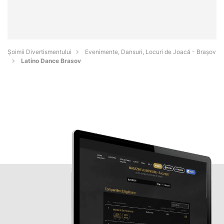
Şoimii Divertismentului
Evenimente, Dansuri, Locuri de Joacă - Braşov
Latino Dance Brasov