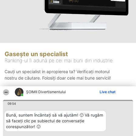
Gasește un specialist
Ranking-ul îi adună pe cei mai buni din industrie
Cauți un specialist in apropierea ta? Verificați motorul
nostru de căutare. Folosiți doar cele mai bune servicii!
ŞOIMII Divertismentului
Live chat
Căutare
09:54
Bună, suntem încântați să vă ajutăm! 🙂 Vă rugăm
să faceți clic pe subiectul de conversație
corespunzător! 🙂