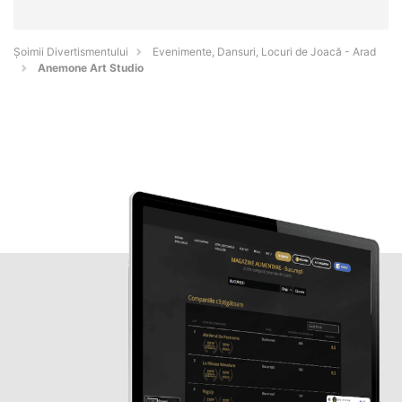
Şoimii Divertismentului
Evenimente, Dansuri, Locuri de Joacă - Arad
Anemone Art Studio