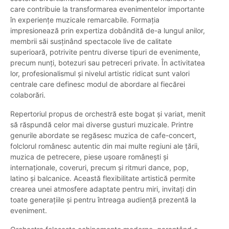
care contribuie la transformarea evenimentelor importante
în experiențe muzicale remarcabile. Formația
impresionează prin expertiza dobândită de-a lungul anilor,
membrii săi susținând spectacole live de calitate
superioară, potrivite pentru diverse tipuri de evenimente,
precum nunți, botezuri sau petreceri private. În activitatea
lor, profesionalismul și nivelul artistic ridicat sunt valori
centrale care definesc modul de abordare al fiecărei
colaborări.
Repertoriul propus de orchestră este bogat și variat, menit
să răspundă celor mai diverse gusturi muzicale. Printre
genurile abordate se regăsesc muzica de cafe-concert,
folclorul românesc autentic din mai multe regiuni ale țării,
muzica de petrecere, piese ușoare românești și
internaționale, coveruri, precum și ritmuri dance, pop,
latino și balcanice. Această flexibilitate artistică permite
crearea unei atmosfere adaptate pentru miri, invitați din
toate generațiile și pentru întreaga audiență prezentă la
eveniment.