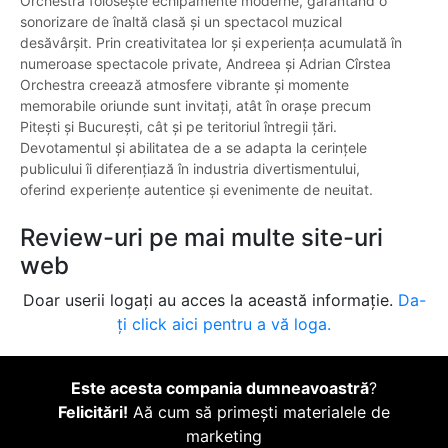
Orchestra folosește echipamente moderne, garantând o
sonorizare de înaltă clasă și un spectacol muzical
desăvârșit. Prin creativitatea lor și experiența acumulată în
numeroase spectacole private, Andreea și Adrian Cîrstea
Orchestra creează atmosfere vibrante și momente
memorabile oriunde sunt invitați, atât în orașe precum
Pitești și București, cât și pe teritoriul întregii țări.
Devotamentul și abilitatea de a se adapta la cerințele
publicului îi diferențiază în industria divertismentului,
oferind experiențe autentice și evenimente de neuitat.
Review-uri pe mai multe site-uri
web
Doar userii logați au acces la această informație.
Da-
ți click aici pentru a vă loga.
Este acesta compania dumneavoastră
?
Felicitări!
Aă cum să primești materialele de
marketing