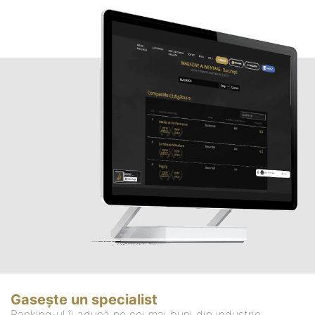
Gasește un specialist
Ranking-ul îi adună pe cei mai buni din industrie