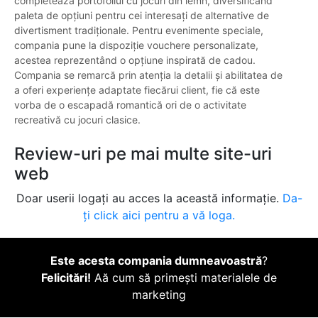
completează portofoliul cu jocuri din lemn, diversificând
paleta de opțiuni pentru cei interesați de alternative de
divertisment tradiționale. Pentru evenimente speciale,
compania pune la dispoziție vouchere personalizate,
acestea reprezentând o opțiune inspirată de cadou.
Compania se remarcă prin atenția la detalii și abilitatea de
a oferi experiențe adaptate fiecărui client, fie că este
vorba de o escapadă romantică ori de o activitate
recreativă cu jocuri clasice.
Review-uri pe mai multe site-uri
web
Doar userii logați au acces la această informație.
Da-
ți click aici pentru a vă loga.
Este acesta compania dumneavoastră
?
Felicitări!
Aă cum să primești materialele de
marketing