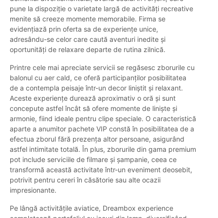
pune la dispoziție o varietate largă de activități recreative
menite să creeze momente memorabile. Firma se
evidențiază prin oferta sa de experiențe unice,
adresându-se celor care caută aventuri inedite și
oportunități de relaxare departe de rutina zilnică.
Printre cele mai apreciate servicii se regăsesc zborurile cu
balonul cu aer cald, ce oferă participanților posibilitatea
de a contempla peisaje într-un decor liniștit și relaxant.
Aceste experiențe durează aproximativ o oră și sunt
concepute astfel încât să ofere momente de liniște și
armonie, fiind ideale pentru clipe speciale. O caracteristică
aparte a anumitor pachete VIP constă în posibilitatea de a
efectua zborul fără prezența altor persoane, asigurând
astfel intimitate totală. În plus, zborurile din gama premium
pot include serviciile de filmare și șampanie, ceea ce
transformă această activitate într-un eveniment deosebit,
potrivit pentru cereri în căsătorie sau alte ocazii
impresionante.
Pe lângă activitățile aviatice, Dreambox experience