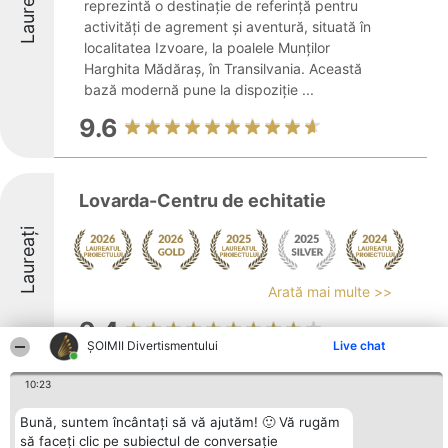
Laureați
reprezintă o destinație de referință pentru
activități de agrement și aventură, situată în
localitatea Izvoare, la poalele Munților
Harghita Mădăraș, în Transilvania. Această
bază modernă pune la dispoziție ...
9.6
Lovarda-Centru de echitatie
Laureați
Arată mai multe >>
9.4
ŞOIMII Divertismentului
Live chat
10:23
Party Club
Bună, suntem încântați să vă ajutăm! 🙂 Vă rugăm
să faceți clic pe subiectul de conversație