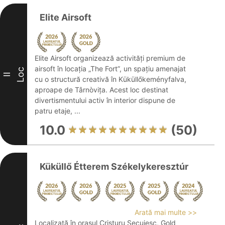
Elite Airsoft
Elite Airsoft organizează activități premium de
airsoft în locația „The Fort”, un spațiu amenajat
Loc
II
cu o structură creativă în Küküllőkeményfalva,
aproape de Târnòvița. Acest loc destinat
divertismentului activ în interior dispune de
patru etaje, ...
10.0
(50)
Küküllő Étterem Székelykeresztúr
Arată mai multe >>
Localizată în orașul Cristuru Secuiesc, Gold