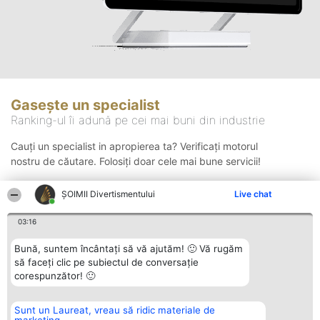
Gasește un specialist
Ranking-ul îi adună pe cei mai buni din industrie
Cauți un specialist in apropierea ta? Verificați motorul
nostru de căutare. Folosiți doar cele mai bune servicii!
ŞOIMII Divertismentului
Live chat
Căutare
03:16
Bună, suntem încântați să vă ajutăm! 🙂 Vă rugăm
să faceți clic pe subiectul de conversație
corespunzător! 🙂
Sunt un Laureat, vreau să ridic materiale de
Organizator Ranking
Plebiscyt
Contact