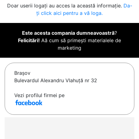
Doar userii logați au acces la această informație.
Da-
ți click aici pentru a vă loga.
Este acesta compania dumneavoastră
?
Felicitări!
Aă cum să primești materialele de
marketing
Braşov
Bulevardul Alexandru Vlahuță nr 32
Vezi profilul firmei pe