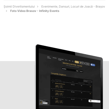
Şoimii Divertismentului
Evenimente, Dansuri, Locuri de Joacă - Braşov
Foto Video Brasov - Infinity Events