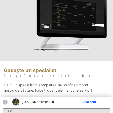
Gasește un specialist
Ranking-ul îi adună pe cei mai buni din industrie
Cauți un specialist in apropierea ta? Verificați motorul
nostru de căutare. Folosiți doar cele mai bune servicii!
ŞOIMII Divertismentului
Live chat
Căutare
19:17