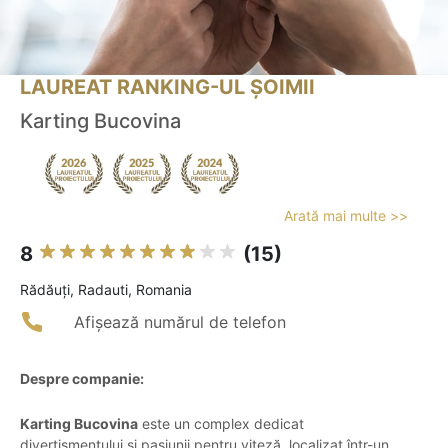
LAUREAT RANKING-UL ȘOIMII
Karting Bucovina
Arată mai multe >>
8
(15)
Rădăuţi, Radauti, Romania
Afișează numărul de telefon
Despre companie:
Karting Bucovina
este un complex dedicat
divertismentului și pasiunii pentru viteză, localizat într-un