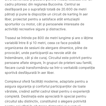
cadru pitoresc din regiunea Bucovina. Centrul se
desfășoară pe o suprafață totală de 20.600 de metri
pătrați și pune la dispoziție un circuit de karting în aer
liber, proiectat pentru a satisface atât entuziaștii
sporturilor cu motor, cât și persoanele interesate de
activități recreative sigure și distractive.
Traseul se întinde pe 800 de metri lungime și are o lățime
variabilă între 8 și 10 metri, ceea ce face posibilă
organizarea de sesiuni de alergare dinamice, pline de
provocări, unde participanții au nevoie atât de
îndemânare, cât și de curaj. Circuitul este potrivit pentru
persoane aflate singure, în grupuri de prieteni sau familii,
fiecare cursă transformându-se într-o veritabilă competiție
sportivă desfășurată în aer liber.
Complexul oferă facilități moderne, adaptate pentru a
asigura siguranța și confortul participanților de toate
vârstele, creând astfel cadrul ideal pentru o experiență
completă. Destinația este apreciată în special pentru
circuitul său distinctiv, constituind o alegere potrivită