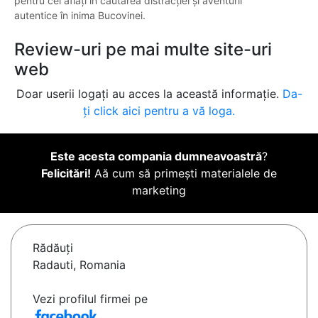
pentru cei aflați în căutarea distracției și aventurii
autentice în inima Bucovinei.
Review-uri pe mai multe site-uri
web
Doar userii logați au acces la această informație.
Da-
ți click aici pentru a vă loga.
Este acesta compania dumneavoastră
?
Felicitări!
Aă cum să primești materialele de
marketing
Rădăuţi
Radauti, Romania
Vezi profilul firmei pe