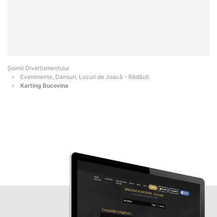
Şoimii Divertismentului
Evenimente, Dansuri, Locuri de Joacă - Rădăuţi
Karting Bucovina