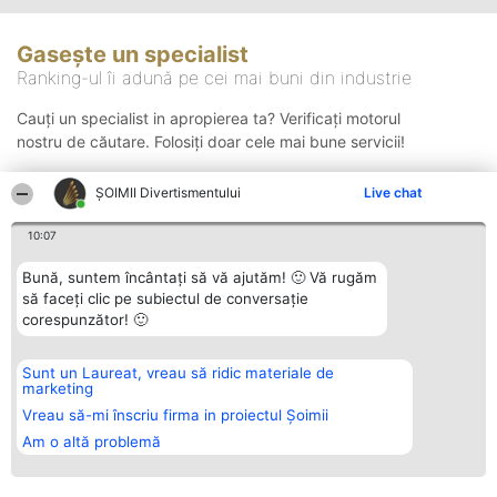
Gasește un specialist
Ranking-ul îi adună pe cei mai buni din industrie
Cauți un specialist in apropierea ta? Verificați motorul
nostru de căutare. Folosiți doar cele mai bune servicii!
ŞOIMII Divertismentului
Live chat
Căutare
10:07
Bună, suntem încântați să vă ajutăm! 🙂 Vă rugăm
să faceți clic pe subiectul de conversație
corespunzător! 🙂
Sunt un Laureat, vreau să ridic materiale de
Organizator Ranking
Plebiscyt
Contact
marketing
BRIGHT SOLUTIONS BR SRL
Câștigătorii
Contact
Aleea Timisul De Sus 2 Bl. A30
Lista Tuturor
Vreau să-mi înscriu firma in proiectul Șoimii
Sc. A Et. 4 Ap. 13 Cod 061952
Laureaților
Am o altă problemă
București
Reguli
CUI 36737675
Statut
tel: +40 770 990 492
Politica de
confidențialitate