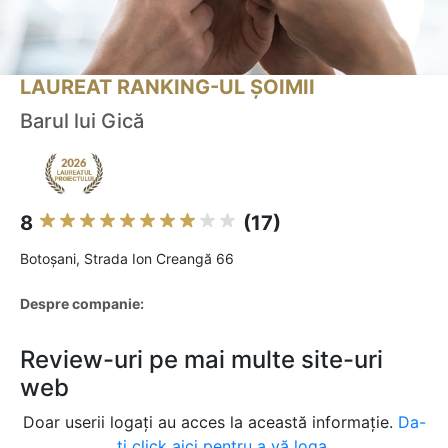
LAUREAT RANKING-UL ȘOIMII
Barul lui Gică
8
(17)
Botoşani, Strada Ion Creangă 66
Despre companie:
Review-uri pe mai multe site-uri
web
Doar userii logați au acces la această informație.
Da-
ți click aici pentru a vă loga.