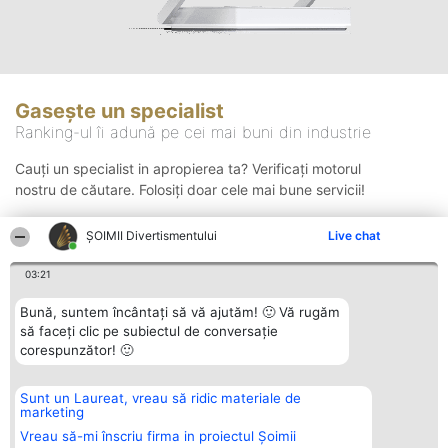
Gasește un specialist
Ranking-ul îi adună pe cei mai buni din industrie
Cauți un specialist in apropierea ta? Verificați motorul
nostru de căutare. Folosiți doar cele mai bune servicii!
ŞOIMII Divertismentului
Live chat
Căutare
03:21
Bună, suntem încântați să vă ajutăm! 🙂 Vă rugăm
să faceți clic pe subiectul de conversație
corespunzător! 🙂
Sunt un Laureat, vreau să ridic materiale de
Organizator Ranking
Plebiscyt
Contact
marketing
BRIGHT SOLUTIONS BR SRL
Câștigătorii
Contact
Aleea Timisul De Sus 2 Bl. A30
Lista Tuturor
Vreau să-mi înscriu firma in proiectul Șoimii
Sc. A Et. 4 Ap. 13 Cod 061952
Laureaților