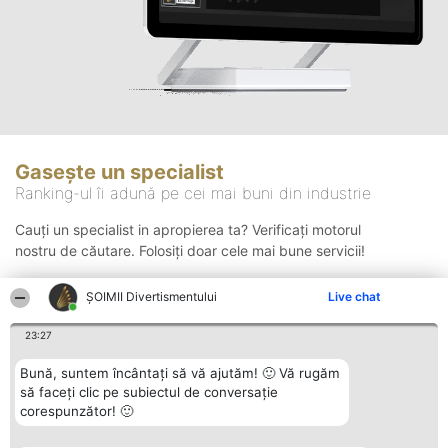
Gasește un specialist
Ranking-ul îi adună pe cei mai buni din industrie
Cauți un specialist in apropierea ta? Verificați motorul
nostru de căutare. Folosiți doar cele mai bune servicii!
ŞOIMII Divertismentului
Live chat
Căutare
23:27
Bună, suntem încântați să vă ajutăm! 🙂 Vă rugăm
să faceți clic pe subiectul de conversație
corespunzător! 🙂