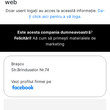
web
Doar userii logați au acces la această informație.
Da-
ți click aici pentru a vă loga.
Este acesta compania dumneavoastră
?
Felicitări!
Aă cum să primești materialele de
marketing
Braşov
Str.Brinduselor Nr.74
Vezi profilul firmei pe