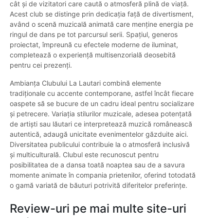
cât și de vizitatori care caută o atmosferă plină de viață.
Acest club se distinge prin dedicația față de divertisment,
având o scenă muzicală animată care menține energia pe
ringul de dans pe tot parcursul serii. Spațiul, generos
proiectat, împreună cu efectele moderne de iluminat,
completează o experiență multisenzorială deosebită
pentru cei prezenți.
Ambianța Clubului La Lautari combină elemente
tradiționale cu accente contemporane, astfel încât fiecare
oaspete să se bucure de un cadru ideal pentru socializare
și petrecere. Variația stilurilor muzicale, adesea potențată
de artiști sau lăutari ce interpretează muzică românească
autentică, adaugă unicitate evenimentelor găzduite aici.
Diversitatea publicului contribuie la o atmosferă inclusivă
și multiculturală. Clubul este recunoscut pentru
posibilitatea de a dansa toată noaptea sau de a savura
momente animate în compania prietenilor, oferind totodată
o gamă variată de băuturi potrivită diferitelor preferințe.
Review-uri pe mai multe site-uri