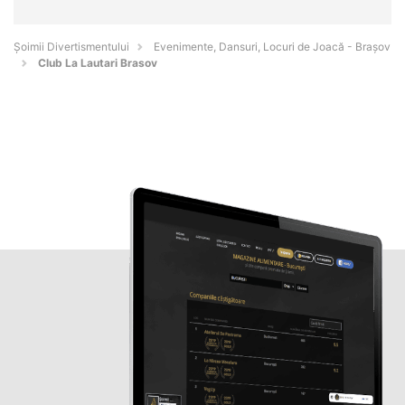
Şoimii Divertismentului
Evenimente, Dansuri, Locuri de Joacă - Braşov
Club La Lautari Brasov