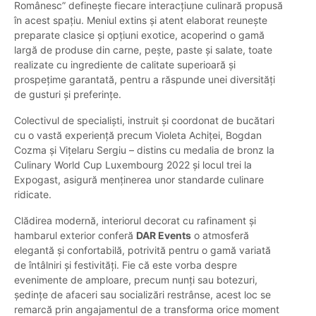
Românesc” definește fiecare interacțiune culinară propusă
în acest spațiu. Meniul extins și atent elaborat reunește
preparate clasice și opțiuni exotice, acoperind o gamă
largă de produse din carne, pește, paste și salate, toate
realizate cu ingrediente de calitate superioară și
prospețime garantată, pentru a răspunde unei diversități
de gusturi și preferințe.
Colectivul de specialiști, instruit și coordonat de bucătari
cu o vastă experiență precum Violeta Achiței, Bogdan
Cozma și Vițelaru Sergiu – distins cu medalia de bronz la
Culinary World Cup Luxembourg 2022 și locul trei la
Expogast, asigură menținerea unor standarde culinare
ridicate.
Clădirea modernă, interiorul decorat cu rafinament și
hambarul exterior conferă
DAR Events
o atmosferă
elegantă și confortabilă, potrivită pentru o gamă variată
de întâlniri și festivități. Fie că este vorba despre
evenimente de amploare, precum nunți sau botezuri,
ședințe de afaceri sau socializări restrânse, acest loc se
remarcă prin angajamentul de a transforma orice moment