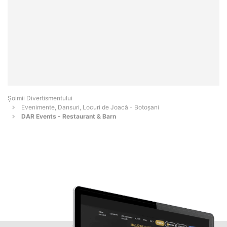
Şoimii Divertismentului
Evenimente, Dansuri, Locuri de Joacă - Botoşani
DAR Events - Restaurant & Barn