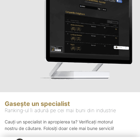
Gasește un specialist
Ranking-ul îi adună pe cei mai buni din industrie
Cauți un specialist in apropierea ta? Verificați motorul
nostru de căutare. Folosiți doar cele mai bune servicii!