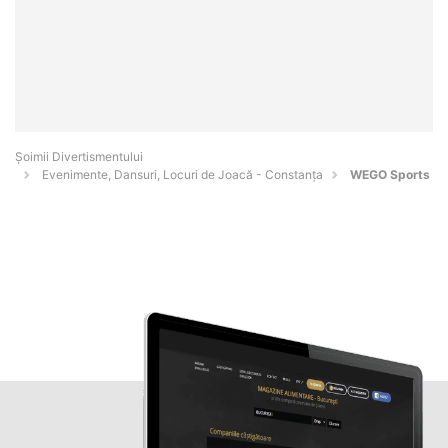
Şoimii Divertismentului
Evenimente, Dansuri, Locuri de Joacă - Constanţa
WEGO Sports