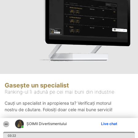
Gasește un specialist
Ranking-ul îi adună pe cei mai buni din industrie
Cauți un specialist in apropierea ta? Verificați motorul
nostru de căutare. Folosiți doar cele mai bune servicii!
ŞOIMII Divertismentului
Live chat
Căutare
03:22