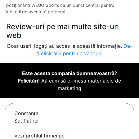
poziționând WEGO Sports ca un punct central pentru
iubitorii de aventură pe litoral.
Review-uri pe mai multe site-uri
web
Doar userii logați au acces la această informație.
Da-
ți click aici pentru a vă loga.
Este acesta compania dumneavoastră
?
Felicitări!
Aă cum să primești materialele de
marketing
Constanţa
Str. Patriei
Vezi profilul firmei pe