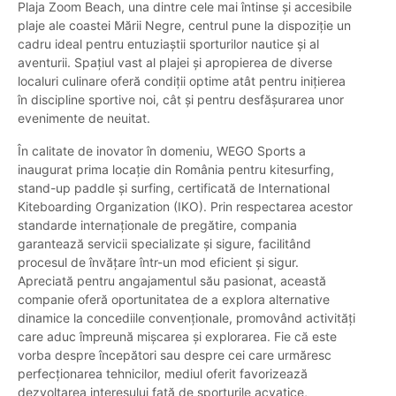
Plaja Zoom Beach, una dintre cele mai întinse și accesibile
plaje ale coastei Mării Negre, centrul pune la dispoziție un
cadru ideal pentru entuziaștii sporturilor nautice și al
aventurii. Spațiul vast al plajei și apropierea de diverse
localuri culinare oferă condiții optime atât pentru inițierea
în discipline sportive noi, cât și pentru desfășurarea unor
evenimente de neuitat.
În calitate de inovator în domeniu, WEGO Sports a
inaugurat prima locație din România pentru kitesurfing,
stand-up paddle și surfing, certificată de International
Kiteboarding Organization (IKO). Prin respectarea acestor
standarde internaționale de pregătire, compania
garantează servicii specializate și sigure, facilitând
procesul de învățare într-un mod eficient și sigur.
Apreciată pentru angajamentul său pasionat, această
companie oferă oportunitatea de a explora alternative
dinamice la concediile convenționale, promovând activități
care aduc împreună mișcarea și explorarea. Fie că este
vorba despre începători sau despre cei care urmăresc
perfecționarea tehnicilor, mediul oferit favorizează
dezvoltarea interesului față de sporturile acvatice,