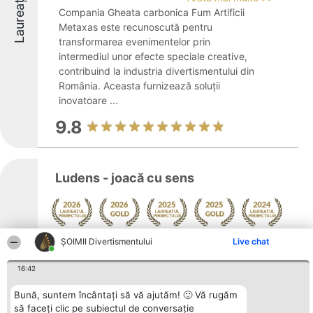
Laureați
Compania Gheata carbonica Fum Artificii
Metaxas este recunoscută pentru
transformarea evenimentelor prin
intermediul unor efecte speciale creative,
contribuind la industria divertismentului din
România. Aceasta furnizează soluții
inovatoare ...
9.8
Ludens - joacă cu sens
Arată mai multe >>
ŞOIMII Divertismentului
Live chat
Laureați
Ludens - joacă cu sens reprezintă un
16:42
concept unic în Constanța, conceput pentru
a sprijini dezvoltarea și educația copiilor
Bună, suntem încântați să vă ajutăm! 🙂 Vă rugăm
prin intermediul jocului. Proiectul propune
să faceți clic pe subiectul de conversație