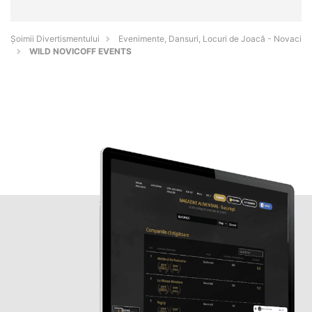
Şoimii Divertismentului
Evenimente, Dansuri, Locuri de Joacă - Novaci
WILD NOVICOFF EVENTS