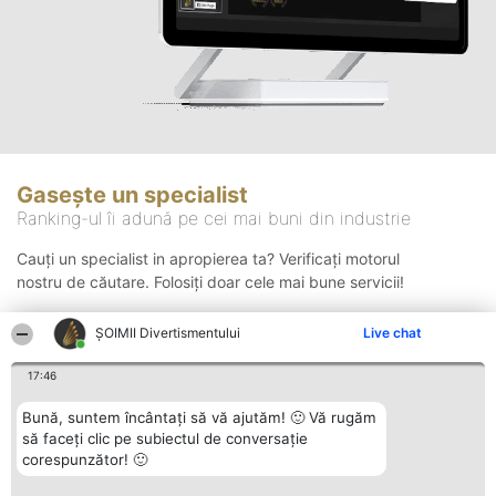
Gasește un specialist
Ranking-ul îi adună pe cei mai buni din industrie
Cauți un specialist in apropierea ta? Verificați motorul
nostru de căutare. Folosiți doar cele mai bune servicii!
ŞOIMII Divertismentului
Live chat
Căutare
17:46
Bună, suntem încântați să vă ajutăm! 🙂 Vă rugăm
să faceți clic pe subiectul de conversație
corespunzător! 🙂