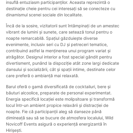
insuflă entuziasm participanților. Aceasta reprezintă o
destinație cheie pentru cei interesați să se conecteze cu
dinamismul scenei sociale din localitate.
Încă de la sosire, vizitatorii sunt întâmpinați de un amestec
vibrant de lumini și sunete, care setează tonul pentru o
noapte remarcabilă. Spațiul găzduiește diverse
evenimente, inclusiv seri cu DJ și petreceri tematice,
contribuind astfel la menținerea unui program variat și
atrăgător. Designul interior a fost special gândit pentru
divertisment, punând la dispoziție atât zone largi dedicate
dansului și socializării, cât și spații intime, destinate celor
care preferă o ambianță mai relaxată.
Barul oferă o gamă diversificată de cocktailuri, bere și
băuturi alcoolice, preparate de personal experimentat.
Energia specifică locației este molipsitoare și transformă
locul într-un ambient propice relaxării și distracției de
noapte. Fie că participanții aleg să danseze până
dimineață sau să se bucure de atmosfera localului, Wild
Novicoff Events asigură o experiență energizantă în
Hirișești.