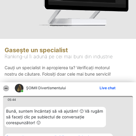
Gasește un specialist
Ranking-ul îi adună pe cei mai buni din industrie
Cauți un specialist in apropierea ta? Verificați motorul
nostru de căutare. Folosiți doar cele mai bune servicii!
ŞOIMII Divertismentului
Live chat
Căutare
05:44
Bună, suntem încântați să vă ajutăm! 🙂 Vă rugăm
să faceți clic pe subiectul de conversație
corespunzător! 🙂