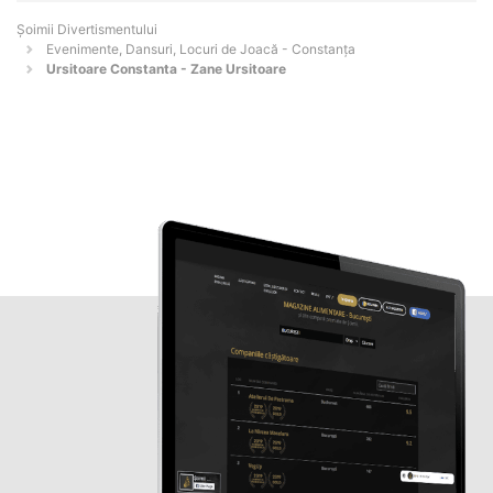
Şoimii Divertismentului
Evenimente, Dansuri, Locuri de Joacă - Constanţa
Ursitoare Constanta - Zane Ursitoare