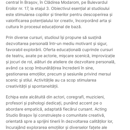
central în Brașov, în Clădirea Modarom, pe Bulevardul
Eroilor nr. 17, la etajul 3. Obiectivul esențial al studioului
este stimularea copiilor și tinerilor pentru descoperirea și
valorificarea potențialului lor creativ, încorporând arta și
cultura în procesul educațional de bază.
Prin diverse cursuri, studioul își propune să susțină
dezvoltarea personală într-un mediu motivant și sigur,
favorabil explorării. Oferta educațională cuprinde cursuri
de teatru, axate pe actorie, mișcare scenică, improvizație
și jocuri de rol, alături de ateliere de dezvoltare personală,
având ca scop îmbunătățirea încrederii în sine,
gestionarea emoțiilor, precum și sesiunile privind mersul
scenic și stilul. Activitățile au ca scop stimularea
creativității și spontaneității.
Echipa este alcătuită din actori, coregrafi, muzicieni,
profesori și psihologi dedicați, punând accent pe o
abordare empatică, adaptată fiecărui cursant. Acting
Studio Brașov își construiește o comunitate creativă,
orientată spre a sprijini tinerii în dezvoltarea calităților lor,
încurajând explorarea emoțiilor și diverselor fațete ale