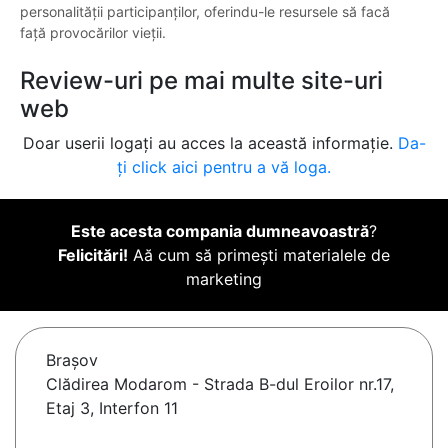
personalității participanților, oferindu-le resursele să facă
față provocărilor vieții.
Review-uri pe mai multe site-uri
web
Doar userii logați au acces la această informație.
Da-
ți click aici pentru a vă loga.
Este acesta compania dumneavoastră
?
Felicitări!
Aă cum să primești materialele de
marketing
Braşov
Clădirea Modarom - Strada B-dul Eroilor nr.17,
Etaj 3, Interfon 11