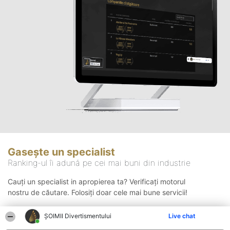
Gasește un specialist
Ranking-ul îi adună pe cei mai buni din industrie
Cauți un specialist in apropierea ta? Verificați motorul
nostru de căutare. Folosiți doar cele mai bune servicii!
ŞOIMII Divertismentului
Live chat
Căutare