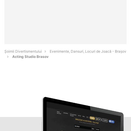
Şoimii Divertismentului
Evenimente, Dansuri, Locuri de Joacă - Braşov
Acting Studio Brasov