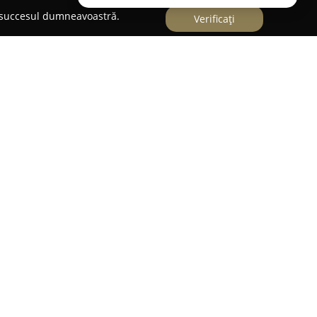
e succesul dumneavoastră.
Verificați
kancs
reprezintă o destinație de referință pentru
ă, situată în localitatea Izvoare, la poalele
 Transilvania. Această bază modernă pune la
 activități pentru diferite categorii de vârstă,
riențe de neuitat pentru vizitatori. Prin statutul
lvania, se remarcă prin inovație și contribuie la
isment în regiune.
plora natura cu Segway, Fáradt Bakancs oferă
are se numără ture cu Mountaincart, trasee de
AIR BAG și plimbări off-road cu ATV-uri, menite să