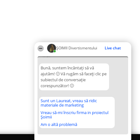
ŞOIMII Divertismentului
Live chat
17:01
Bună, suntem încântați să vă
ajutăm! 🙂 Vă rugăm să faceți clic pe
subiectul de conversație
corespunzător! 🙂
Sunt un Laureat, vreau să ridic
materiale de marketing
Vreau să-mi înscriu firma in proiectul
Șoimii
Am o altă problemă