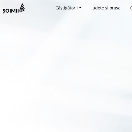
Câștigătorii
Județe și orașe