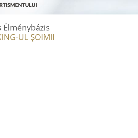
s Élménybázis
ING-UL ȘOIMII