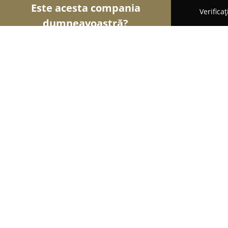
Este acesta compania
Verifica
dumneavoastră?
Şoimii Divertismentului
Evenimente, Dansuri, Lo
Fáradt Bakancs Élménybázis
9.6
(75)
Izvoare, Izvoare 81/A Comuna Zetea, Sat
Afișează numărul de telefon