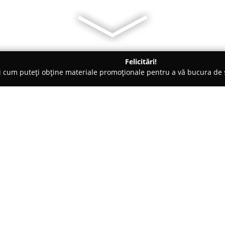
Felicitări!
ți cum puteți obține materiale promoționale pentru a vă bucura d
uri de Joacă - Piteşti
On Time Club & Events
Despre companie:
Aflat în centrul orașului Pitești
punct de reper în sfera divert
printr-o ambianță vibrantă și 
audio-vizual de înaltă calitate
Arată mai multe >>
parcursul nopții. Seara, spațiu