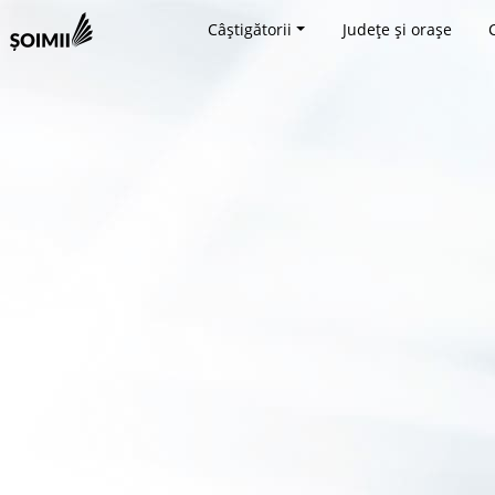
Câștigătorii
Județe și orașe