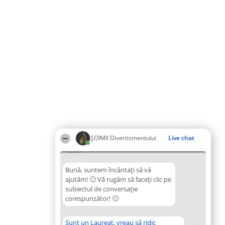
ŞOIMII Divertismentului
Live chat
02:39
Bună, suntem încântați să vă
ajutăm! 🙂 Vă rugăm să faceți clic pe
subiectul de conversație
corespunzător! 🙂
Sunt un Laureat, vreau să ridic