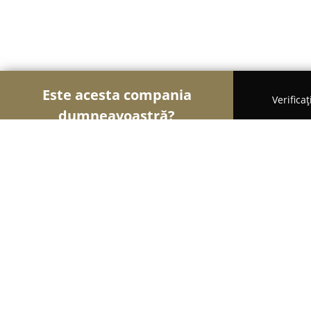
Este acesta compania
Verifica
dumneavoastră?
Şoimii Divertismentului
Evenimente, Dansuri, Loc
On Time Club & Events