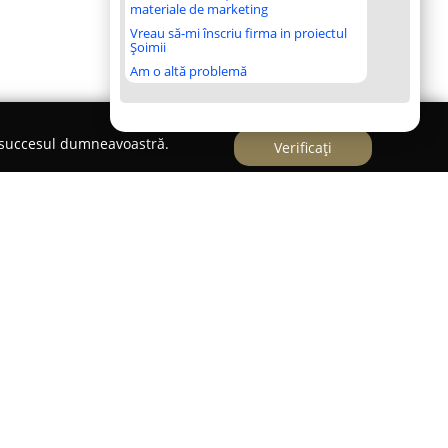
materiale de marketing
Vreau să-mi înscriu firma in proiectul
Șoimii
Am o altă problemă
e succesul dumneavoastră.
Verificați
,
On Time Club & Events
se profilează ca un
ismentului nocturn local. Locația impresionează
un design interior modern, susținut de un sistem
, menit să mențină atmosfera alertă pe tot
l devine animat, grație jocurilor dinamice de