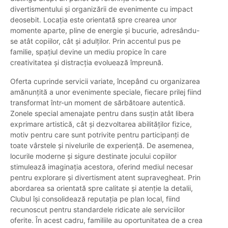
divertismentului și organizării de evenimente cu impact
deosebit. Locația este orientată spre crearea unor
momente aparte, pline de energie și bucurie, adresându-
se atât copiilor, cât și adulților. Prin accentul pus pe
familie, spațiul devine un mediu propice în care
creativitatea și distracția evoluează împreună.
Oferta cuprinde servicii variate, începând cu organizarea
amănunțită a unor evenimente speciale, fiecare prilej fiind
transformat într-un moment de sărbătoare autentică.
Zonele special amenajate pentru dans susțin atât libera
exprimare artistică, cât și dezvoltarea abilităților fizice,
motiv pentru care sunt potrivite pentru participanți de
toate vârstele și nivelurile de experiență. De asemenea,
locurile moderne și sigure destinate jocului copiilor
stimulează imaginația acestora, oferind mediul necesar
pentru explorare și divertisment atent supravegheat. Prin
abordarea sa orientată spre calitate și atenție la detalii,
Clubul își consolidează reputația pe plan local, fiind
recunoscut pentru standardele ridicate ale serviciilor
oferite. În acest cadru, familiile au oportunitatea de a crea