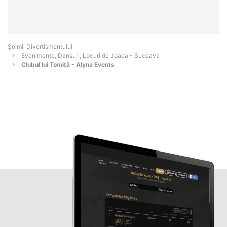
Şoimii Divertismentului
Evenimente, Dansuri, Locuri de Joacă - Suceava
Clubul lui Tomiță - Alyna Events