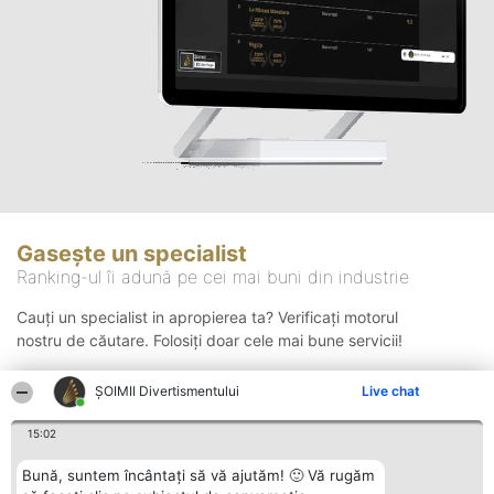
Gasește un specialist
Ranking-ul îi adună pe cei mai buni din industrie
Cauți un specialist in apropierea ta? Verificați motorul
nostru de căutare. Folosiți doar cele mai bune servicii!
ŞOIMII Divertismentului
Live chat
Căutare
15:02
Bună, suntem încântați să vă ajutăm! 🙂 Vă rugăm