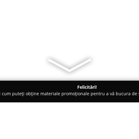
Felicitări!
ți cum puteți obține materiale promoționale pentru a vă bucura d
curi de Joacă - Tautii-Magheraus
Kar's Bar