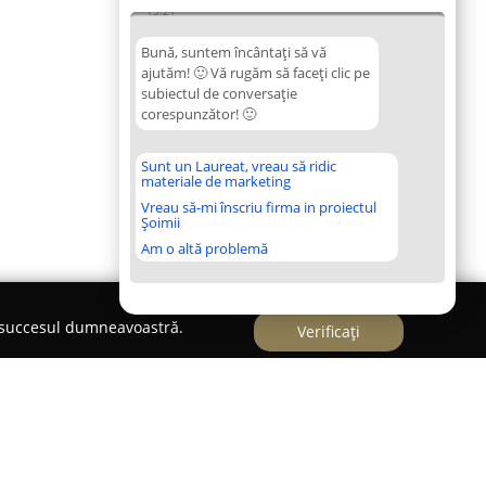
13:21
Bună, suntem încântați să vă
ajutăm! 🙂 Vă rugăm să faceți clic pe
subiectul de conversație
corespunzător! 🙂
Sunt un Laureat, vreau să ridic
materiale de marketing
Vreau să-mi înscriu firma in proiectul
Șoimii
Am o altă problemă
e succesul dumneavoastră.
Verificați