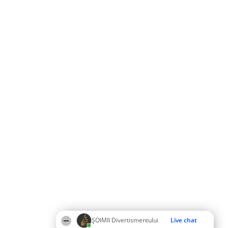
ŞOIMII Divertismentului
Live chat