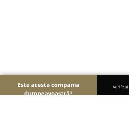
Este acesta compania
Verifica
dumneavoastră?
Şoimii Divertismentului
Evenimente, Dansuri, Lo