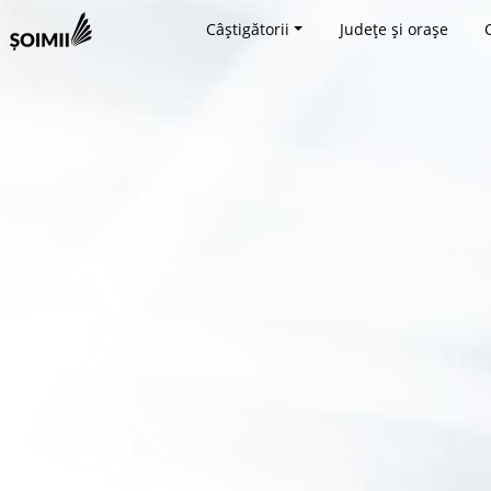
Câștigătorii
Județe și orașe