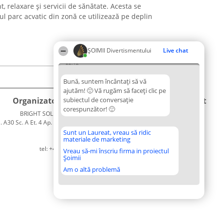
t, relaxare și servicii de sănătate. Acesta se
l parc acvatic din zonă ce utilizează pe deplin
ŞOIMII Divertismentului
Live chat
22:12
Bună, suntem încântați să vă
ajutăm! 🙂 Vă rugăm să faceți clic pe
Organizator Ranking
subiectul de conversație
Plebiscyt
Contact
corespunzător! 🙂
BRIGHT SOLUTIONS BR SRL
Câștigătorii
Contact
. A30 Sc. A Et. 4 Ap. 13 Cod 061952
Lista
București
Tuturor
Sunt un Laureat, vreau să ridic
materiale de marketing
CUI 36737675
Laureaților
tel: +40 770 990 492
Reguli
Vreau să-mi înscriu firma in proiectul
Șoimii
Statut
Politica de
Am o altă problemă
confidențialitate