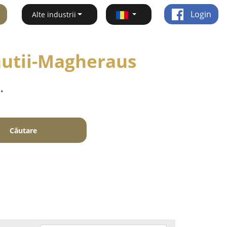
Login
Alte industrii
autii-Magheraus
.
Căutare