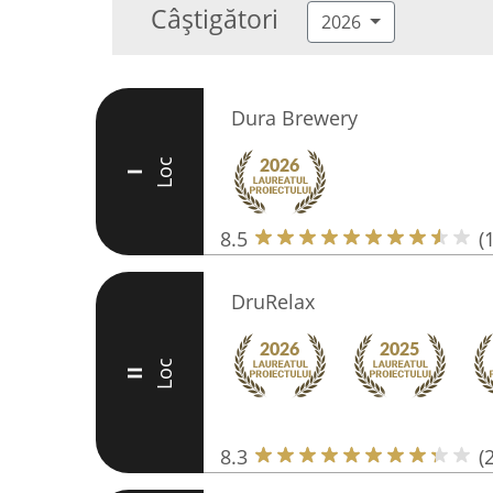
Câștigători
2026
Dura Brewery
Loc
I
8.5
(
DruRelax
Loc
II
8.3
(