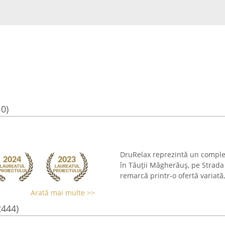
10)
DruRelax reprezintă un complex d
în Tăuții Măgherăuș, pe Strada 
remarcă printr-o ofertă variată
Arată mai multe >>
2444)