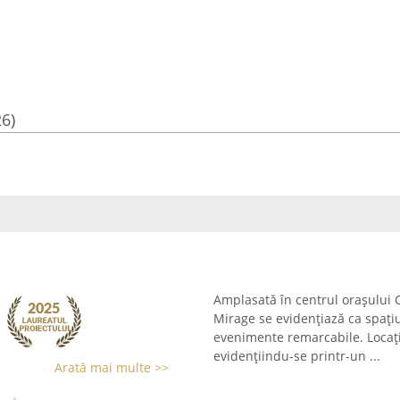
26)
Amplasată în centrul orașului C
Mirage se evidențiază ca spați
evenimente remarcabile. Locați
evidențiindu-se printr-un ...
Arată mai multe >>