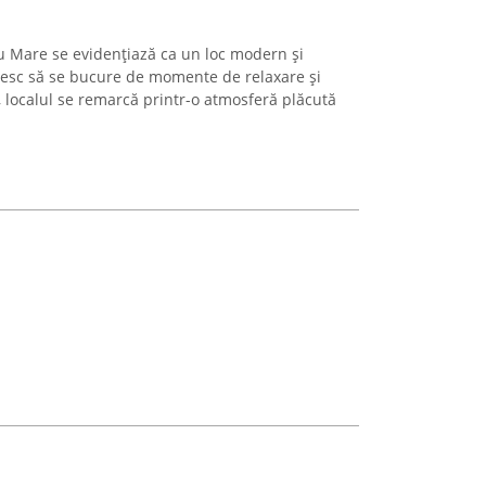
tu Mare se evidențiază ca un loc modern și
oresc să se bucure de momente de relaxare și
 localul se remarcă printr-o atmosferă plăcută