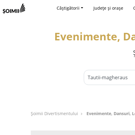
Câștigătorii
Județe și orașe
Evenimente, Da
Şoimii Divertismentului
Evenimente, Dansuri, L