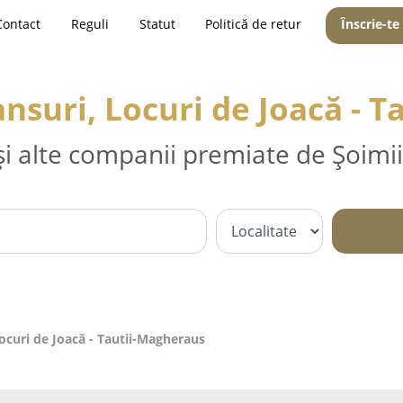
Contact
Reguli
Statut
Politică de retur
Înscrie-te
nsuri, Locuri de Joacă - T
și alte companii premiate de Șoimii
ocuri de Joacă - Tautii-Magheraus