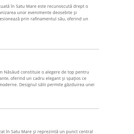
ituată în Satu Mare este recunoscută drept o
ganizarea unor evenimente deosebite și
resionează prin rafinamentul său, oferind un
n Năsăud constituie o alegere de top pentru
te, oferind un cadru elegant și spațios ce
 moderne. Designul sălii permite găzduirea unei
zat în Satu Mare și reprezintă un punct central