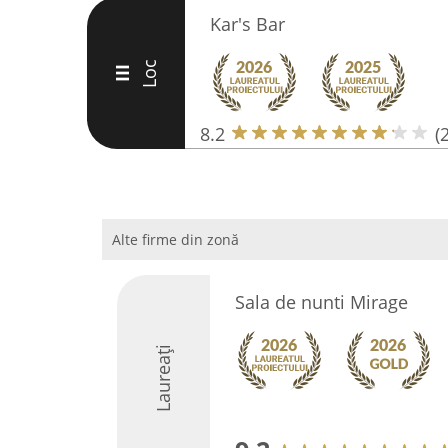
Kar's Bar
Loc
III
8.2
(
Alte firme din zonă
Sala de nunti Mirage
Laureați