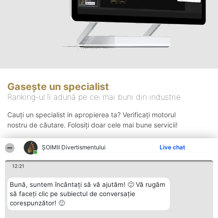
Gasește un specialist
Ranking-ul îi adună pe cei mai buni din industrie
Cauți un specialist in apropierea ta? Verificați motorul
nostru de căutare. Folosiți doar cele mai bune servicii!
ŞOIMII Divertismentului
Live chat
Căutare
12:21
Bună, suntem încântați să vă ajutăm! 🙂 Vă rugăm
să faceți clic pe subiectul de conversație
corespunzător! 🙂