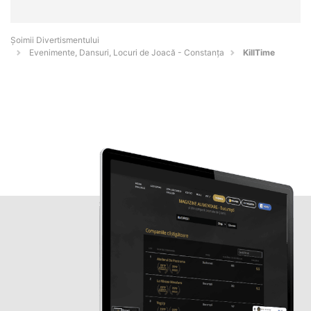
Şoimii Divertismentului
Evenimente, Dansuri, Locuri de Joacă - Constanţa
KillTime