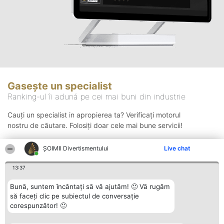
Gasește un specialist
Ranking-ul îi adună pe cei mai buni din industrie
Cauți un specialist in apropierea ta? Verificați motorul
nostru de căutare. Folosiți doar cele mai bune servicii!
ŞOIMII Divertismentului
Live chat
Căutare
13:37
Bună, suntem încântați să vă ajutăm! 🙂 Vă rugăm
să faceți clic pe subiectul de conversație
corespunzător! 🙂