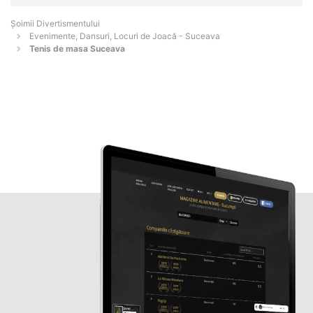
Şoimii Divertismentului
Evenimente, Dansuri, Locuri de Joacă - Suceava
Tenis de masa Suceava