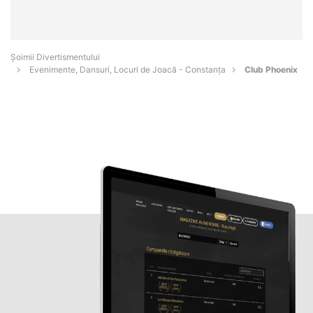
Şoimii Divertismentului
Evenimente, Dansuri, Locuri de Joacă - Constanţa
Club Phoenix