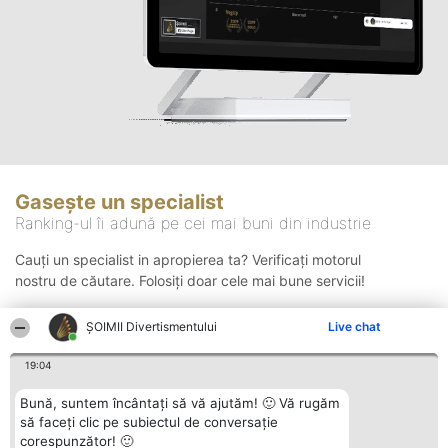
Gasește un specialist
Ranking-ul îi adună pe cei mai buni din industrie
Cauți un specialist in apropierea ta? Verificați motorul
nostru de căutare. Folosiți doar cele mai bune servicii!
ŞOIMII Divertismentului
Live chat
Căutare
19:04
Bună, suntem încântați să vă ajutăm! 🙂 Vă rugăm
să faceți clic pe subiectul de conversație
corespunzător! 🙂