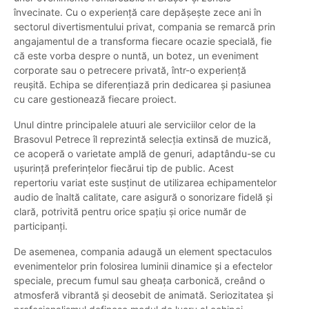
învecinate. Cu o experiență care depășește zece ani în
sectorul divertismentului privat, compania se remarcă prin
angajamentul de a transforma fiecare ocazie specială, fie
că este vorba despre o nuntă, un botez, un eveniment
corporate sau o petrecere privată, într-o experiență
reușită. Echipa se diferențiază prin dedicarea și pasiunea
cu care gestionează fiecare proiect.
Unul dintre principalele atuuri ale serviciilor celor de la
Brasovul Petrece îl reprezintă selecția extinsă de muzică,
ce acoperă o varietate amplă de genuri, adaptându-se cu
ușurință preferințelor fiecărui tip de public. Acest
repertoriu variat este susținut de utilizarea echipamentelor
audio de înaltă calitate, care asigură o sonorizare fidelă și
clară, potrivită pentru orice spațiu și orice număr de
participanți.
De asemenea, compania adaugă un element spectaculos
evenimentelor prin folosirea luminii dinamice și a efectelor
speciale, precum fumul sau gheața carbonică, creând o
atmosferă vibrantă și deosebit de animată. Seriozitatea și