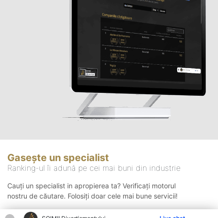
Gasește un specialist
Ranking-ul îi adună pe cei mai buni din industrie
Cauți un specialist in apropierea ta? Verificați motorul
nostru de căutare. Folosiți doar cele mai bune servicii!