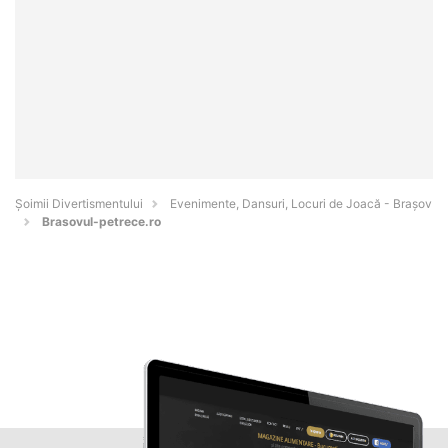
Şoimii Divertismentului
Evenimente, Dansuri, Locuri de Joacă - Braşov
Brasovul-petrece.ro