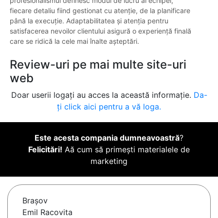
profesionalismul definesc modul de lucru al echipei,
fiecare detaliu fiind gestionat cu atenție, de la planificare
până la execuție. Adaptabilitatea și atenția pentru
satisfacerea nevoilor clientului asigură o experiență finală
care se ridică la cele mai înalte așteptări.
Review-uri pe mai multe site-uri
web
Doar userii logați au acces la această informație.
Da-
ți click aici pentru a vă loga.
Este acesta compania dumneavoastră
?
Felicitări!
Aă cum să primești materialele de
marketing
Braşov
Emil Racovita