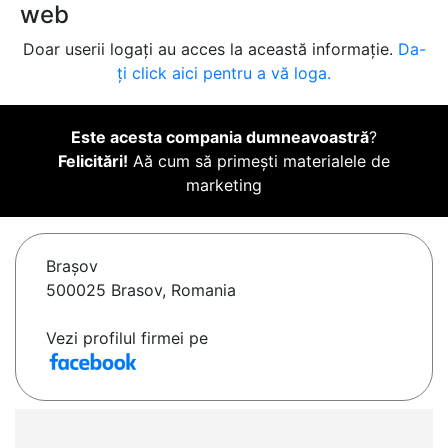
web
Doar userii logați au acces la această informație.
Da-
ți click aici pentru a vă loga.
Este acesta compania dumneavoastră
?
Felicitări!
Aă cum să primești materialele de
marketing
Braşov
500025 Brasov, Romania
Vezi profilul firmei pe