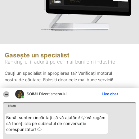
Gasește un specialist
Ranking-ul îi adună pe cei mai buni din industrie
Cauți un specialist in apropierea ta? Verificați motorul
nostru de căutare. Folosiți doar cele mai bune servicii!
ŞOIMII Divertismentului
Live chat
Căutare
16:38
Bună, suntem încântați să vă ajutăm! 🙂 Vă rugăm
să faceți clic pe subiectul de conversație
corespunzător! 🙂