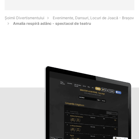
Şoimii Divertismentului
Evenimente, Dansuri, Locuri de Joacă - Braşov
Amalia respiră adânc - spectacol de teatru