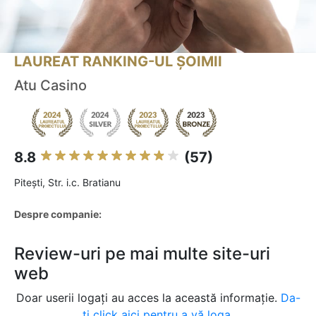
LAUREAT RANKING-UL ȘOIMII
Atu Casino
8.8
(57)
Piteşti, Str. i.c. Bratianu
Despre companie:
Review-uri pe mai multe site-uri
web
Doar userii logați au acces la această informație.
Da-
ți click aici pentru a vă loga.