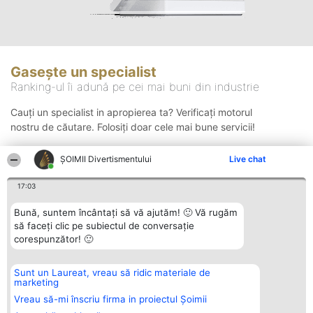
Gasește un specialist
Ranking-ul îi adună pe cei mai buni din industrie
Cauți un specialist in apropierea ta? Verificați motorul
nostru de căutare. Folosiți doar cele mai bune servicii!
ŞOIMII Divertismentului
Live chat
Căutare
17:03
Bună, suntem încântați să vă ajutăm! 🙂 Vă rugăm
să faceți clic pe subiectul de conversație
corespunzător! 🙂
Sunt un Laureat, vreau să ridic materiale de
Organizator Ranking
Plebiscyt
Contact
marketing
BRIGHT SOLUTIONS BR SRL
Câștigătorii
Contact
Aleea Timisul De Sus 2 Bl. A30
Lista Tuturor
Vreau să-mi înscriu firma in proiectul Șoimii
Sc. A Et. 4 Ap. 13 Cod 061952
Laureaților