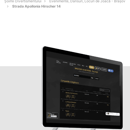
Şoimii Divertismentului
Evenimente, Dansuri, Locuri de Joacă - Braşov
Strada Apollonia Hirscher 14