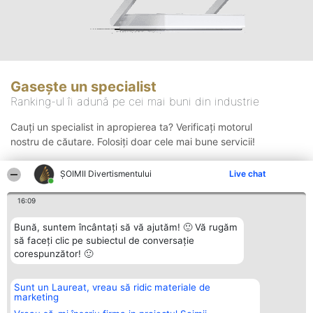
Gasește un specialist
Ranking-ul îi adună pe cei mai buni din industrie
Cauți un specialist in apropierea ta? Verificați motorul
nostru de căutare. Folosiți doar cele mai bune servicii!
ŞOIMII Divertismentului
Live chat
Căutare
16:09
Bună, suntem încântați să vă ajutăm! 🙂 Vă rugăm
să faceți clic pe subiectul de conversație
corespunzător! 🙂
Sunt un Laureat, vreau să ridic materiale de
Organizator Ranking
Plebiscyt
Contact
marketing
BRIGHT SOLUTIONS BR SRL
Câștigătorii
Contact
Aleea Timisul De Sus 2 Bl. A30
Lista Tuturor