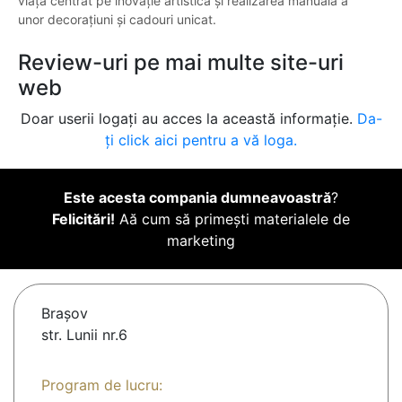
viață centrat pe inovație artistică și realizarea manuală a
unor decorațiuni și cadouri unicat.
Review-uri pe mai multe site-uri
web
Doar userii logați au acces la această informație.
Da-
ți click aici pentru a vă loga.
Este acesta compania dumneavoastră
?
Felicitări!
Aă cum să primești materialele de
marketing
Braşov
str. Lunii nr.6
Program de lucru: