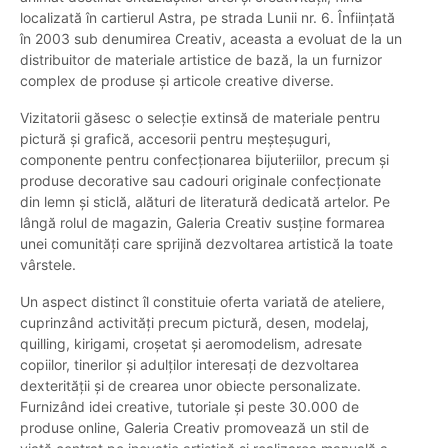
localizată în cartierul Astra, pe strada Lunii nr. 6. Înființată
în 2003 sub denumirea Creativ, aceasta a evoluat de la un
distribuitor de materiale artistice de bază, la un furnizor
complex de produse și articole creative diverse.
Vizitatorii găsesc o selecție extinsă de materiale pentru
pictură și grafică, accesorii pentru meșteșuguri,
componente pentru confecționarea bijuteriilor, precum și
produse decorative sau cadouri originale confecționate
din lemn și sticlă, alături de literatură dedicată artelor. Pe
lângă rolul de magazin, Galeria Creativ susține formarea
unei comunități care sprijină dezvoltarea artistică la toate
vârstele.
Un aspect distinct îl constituie oferta variată de ateliere,
cuprinzând activități precum pictură, desen, modelaj,
quilling, kirigami, croșetat și aeromodelism, adresate
copiilor, tinerilor și adulților interesați de dezvoltarea
dexterității și de crearea unor obiecte personalizate.
Furnizând idei creative, tutoriale și peste 30.000 de
produse online, Galeria Creativ promovează un stil de