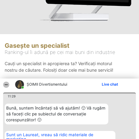
Gasește un specialist
Ranking-ul îi adună pe cei mai buni din industrie
Cauți un specialist in apropierea ta? Verificați motorul
nostru de căutare. Folosiți doar cele mai bune servicii!
ŞOIMII Divertismentului
Live chat
Căutare
11:29
Bună, suntem încântați să vă ajutăm! 🙂 Vă rugăm
să faceți clic pe subiectul de conversație
corespunzător! 🙂
Sunt un Laureat, vreau să ridic materiale de
Organizator Ranking
Plebiscyt
Contact