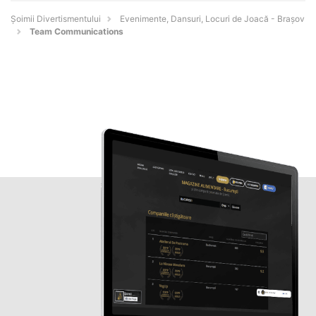
Şoimii Divertismentului
Evenimente, Dansuri, Locuri de Joacă - Braşov
Team Communications