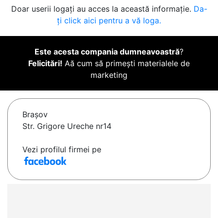
Doar userii logați au acces la această informație.
Da-
ți click aici pentru a vă loga.
Este acesta compania dumneavoastră
?
Felicitări!
Aă cum să primești materialele de
marketing
Braşov
Str. Grigore Ureche nr14
Vezi profilul firmei pe