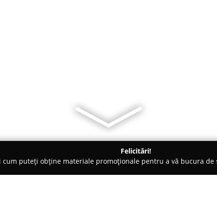
Felicitări!
ți cum puteți obține materiale promoționale pentru a vă bucura d
curi de Joacă - Buzău
Echitatie cu Bogdan Gabaroi in Buzau 07