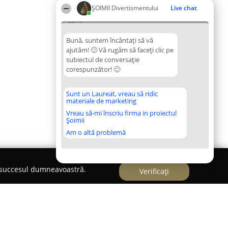
ŞOIMII Divertismentului
Live chat
22:19
Bună, suntem încântați să vă
ajutăm! 🙂 Vă rugăm să faceți clic pe
subiectul de conversație
corespunzător! 🙂
Sunt un Laureat, vreau să ridic
materiale de marketing
Vreau să-mi înscriu firma in proiectul
Șoimii
Am o altă problemă
e succesul dumneavoastră.
Verificați
45 893 720