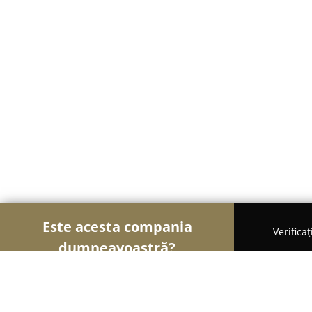
Este acesta compania
Verifica
dumneavoastră?
Şoimii Divertismentului
Evenimente, Dansuri, Lo