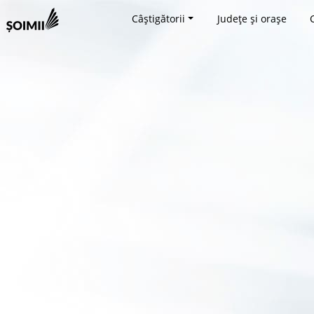
Câștigătorii
Județe și orașe